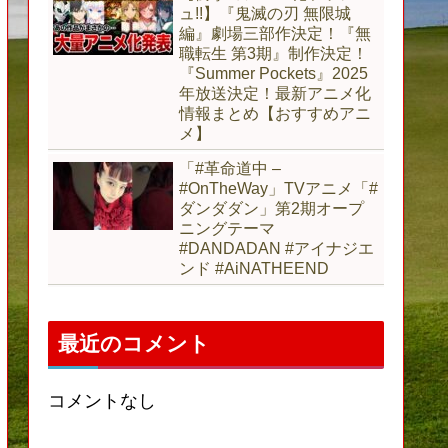
ュ!!】『鬼滅の刃 無限城
編』劇場三部作決定！『無
職転生 第3期』制作決定！
『Summer Pockets』2025
年放送決定！最新アニメ化
情報まとめ【おすすめアニ
メ】
「#革命道中 –
#OnTheWay」TVアニメ「#
ダンダダン」第2期オープ
ニングテーマ
#DANDADAN #アイナジエ
ンド #AiNATHEEND
最近のコメント
コメントなし