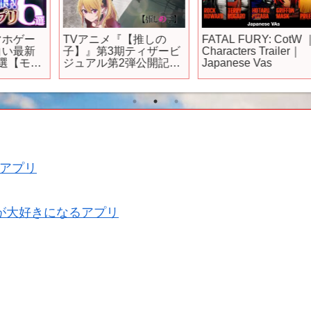
TVアニメ『【推しの
FATAL FURY: CotW ｜
子】』第3期ティザービ
Characters Trailer｜
ン
ジュアル第2弾公開記念
Japanese Vas
ポ
映像【2026年1月放送開
セ
始】
アプリ
が大好きになるアプリ