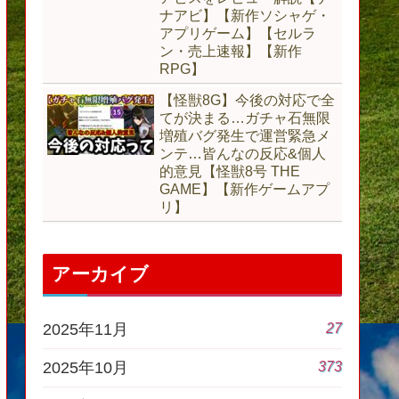
ナアビ】【新作ソシャゲ・
アプリゲーム】【セルラ
ン・売上速報】【新作
RPG】
【怪獣8G】今後の対応で全
てが決まる…ガチャ石無限
増殖バグ発生で運営緊急メ
ンテ…皆んなの反応&個人
的意見【怪獣8号 THE
GAME】【新作ゲームアプ
リ】
アーカイブ
27
2025年11月
373
2025年10月