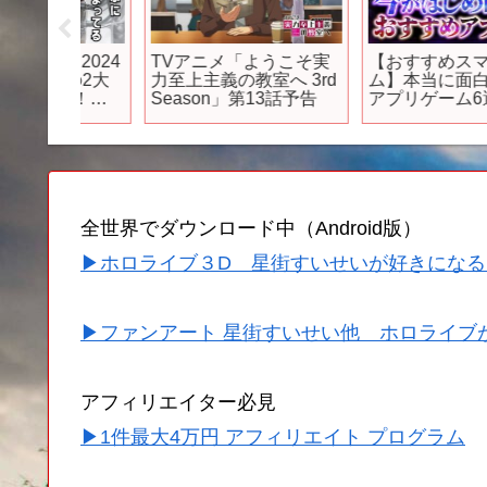
】2024
TVアニメ「ようこそ実
【おすすめスマホゲー
目の2大
力至上主義の教室へ 3rd
ム】本当に面白い最新
場！マ
Season」第13話予告
アプリゲーム6選【モ
ーターか
スト/ダンダダン/ポケ
ドサバ
ケ/リゼロ/プロセカ/リ
っちを遊
マラ】
box】
全世界でダウンロード中（Android版）
▶ホロライブ３D 星街すいせいが好きになる
▶ファンアート 星街すいせい他 ホロライブ
アフィリエイター必見
▶1件最大4万円 アフィリエイト プログラム