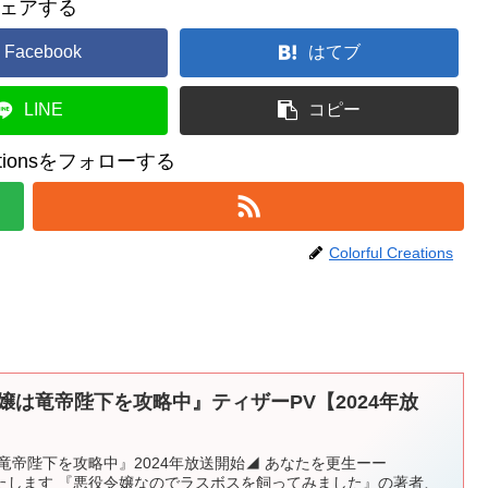
ェアする
Facebook
はてブ
LINE
コピー
reationsをフォローする
Colorful Creations
嬢は竜帝陛下を攻略中』ティザーPV【2024年放
竜帝陛下を攻略中』2024年放送開始◢ あなたを更生ーー
す 『悪役令嬢なのでラスボスを飼ってみました』の著者、