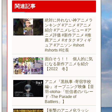
関連記事
絶対に外れない神アニメラ
ンキング #アニメ #アニメ
紹介 #アニメレビュー #ア
ニメ評価 #新作アニメ #推
薦アニメ #オタク #フィギ
ュア #アニソン #short
#shorts #社長
面白そう！！ 個人的に気
になる新作アニメを紹介
【2022 冬】
アニメ『黒執事 -寄宿学校
編-』オープニング映像【音
羽-otoha-「狂信者のパレー
ド -The Parade of
Battlers」】
【衝撃のアニメ化ラッシ