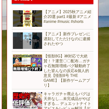
【アニメ】2025秋アニメ紹
介20選 part1 #最新 #アニメ
#anime #music #shorts
【アニメ】新作プレゼンに
遅刻してただけなのに逮捕
されたやつ
【怪獣8G】神対応で大絶
賛！？運営〇〇配布…ガチ
ャ石無限増殖バグ騒動終了
した皆んなの反応&個人的
意見【怪獣8号 THE
GAME】【新作ゲームアプ
リ】
キャラガチャ廃止もバグは
天井なし…未完成品がやば
すぎる… デュエットナイト
アビスをレビュー解説【デ