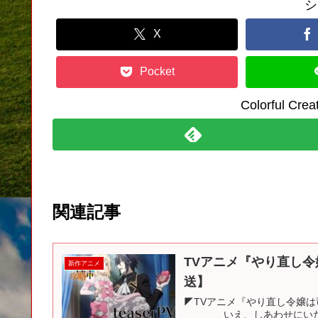
シ
X
Pocket
Colorful C
関連記事
TVアニメ『やり直し令
新作アニメ
送】
◤TVアニメ『やり直し令嬢は
いえ、しあわせにいたしま