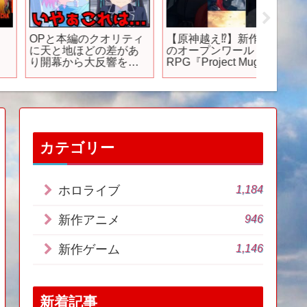
OPと本編のクオリティ
【原神越え⁉】新作無料
【おす
に天と地ほどの差があ
のオープンワールド
ム】期
り開幕から大反響を呼
RPG『Project Mugen』
ゲーム9選
んでいる今期の期待作
が凄すぎるwww #原神 #
月・9
『ブルーアーカイブ』
プロジェクトムゲン #新
#rpg 
がヤバすぎた…【2024
作ゲーム #アイドル
料 #ソ
春アニメ】【ブルアカ1
#yoasobi #まがれつ
話】【作画】
カテゴリー
1,184
ホロライブ
946
新作アニメ
1,146
新作ゲーム
新着記事