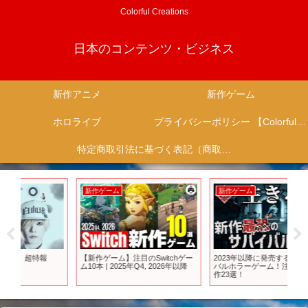
Colorful Creations
日本のコンテンツ・ビジネス
新作アニメ
新作ゲーム
ホロライブ
プライバシーポリシー 【Colorful Creation】
特定商取引法に基づく表記（商取引に関する開示）
新作ゲーム
新作ゲーム
新
【新作ゲーム】注目のSwitchゲー
2023年以降に発売する新作サバイ
【
ム10本 | 2025年Q4, 2026年以降
バルホラーゲーム！注目の超期待
タ
作23選！
ゃ