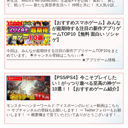
界生活 Witch’s Re:surrection』主題歌PVを公開！ 集めて、探し
て、戦って―― 新たな異世界生活へ！ 仲間と共に！ 大人気小説
『Ｒｅ：ゼロから始める異世界生活...
【おすすめスマホゲーム】みんな
新作ゲーム
が超期待する注目の新作アプリゲ
ームTOP10【無料 面白い ソシャ
ゲ】
今回は、みんなが超期待する注目の新作アプリゲームTOP10をまと
めています。 🌟チャンネル登録はこちら↓↓↓🌟
━━━━━━━━━━━━━━━━━━━━ ★アプリゲーム情報局
シーサーの公式Line⬇
━━━━━━━━━━━━━━━━━━━━...
【PS5/PS4】今こそプレイした
新作ゲーム
い！がっつり遊べる至高の神ゲー
10選！！【おすすめゲーム紹介】
モンスターハンターワールド:アイスボーンのレビュー動画はこちら
⇒ サブチャンネルの登録もお願いします！ ⇒ Twitterフォローもお願
いします！ ⇒ 概要欄まで見ていただいてありがとうございます！
ぜひ、見ていた方はコメントの際に「🐧」...