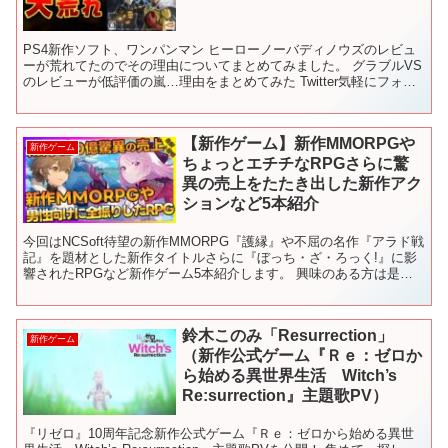
PS4新作ソフト、ワンパンマン ヒーローノーバディノウズのレビュ
ーが荒れてたのでその理由についてまとめてみました。 グラブルVS
のレビューが低評価の嵐…理由をまとめてみた Twitter気軽にフォロ
ーください！ 使用しているBGM DEAF...
【新作ゲーム】新作MMORPGや
新作ゲーム
ちょっとエチチなRPGさらに驚
異の売上をたたき出した新作アク
ションなど5本紹介
今回はNCSoft待望の新作MMORPG『護縁』や不屈の名作『アラド戦
記』を題材とした新作タイトルさらに『ぼっち・ざ・ろっく!』に影
響されたRPGなど新作ゲーム5本紹介します。 興味のある方は是
非！！ チャンネル登録お済でない方は是非この機...
鈴木このみ「Resurrection」
新作ゲーム
（新作公式ゲーム『Ｒｅ：ゼロか
ら始める異世界生活 Witch’s
Re:surrection』主題歌PV）
『リゼロ』10周年記念新作公式ゲーム『Ｒｅ：ゼロから始める異世