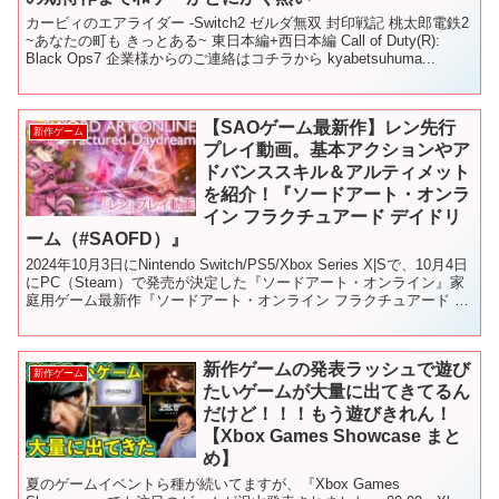
カービィのエアライダー -Switch2 ゼルダ無双 封印戦記 桃太郎電鉄2
~あなたの町も きっとある~ 東日本編+西日本編 Call of Duty(R):
Black Ops7 企業様からのご連絡はコチラから kyabetsuhuma...
【SAOゲーム最新作】レン先行
新作ゲーム
プレイ動画。基本アクションやア
ドバンススキル＆アルティメット
を紹介！『ソードアート・オンラ
イン フラクチュアード デイドリ
ーム（#SAOFD）』
2024年10月3日にNintendo Switch/PS5/Xbox Series X|Sで、10月4日
にPC（Steam）で発売が決定した『ソードアート・オンライン』家
庭用ゲーム最新作『ソードアート・オンライン フラクチュアード デ
イド...
新作ゲームの発表ラッシュで遊び
新作ゲーム
たいゲームが大量に出てきてるん
だけど！！！もう遊びきれん！
【Xbox Games Showcase まと
め】
夏のゲームイベントら種が続いてますが、『Xbox Games