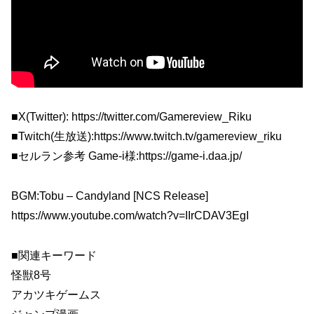
■X(Twitter): https://twitter.com/Gamereview_Riku
■Twitch(生放送):https://www.twitch.tv/gamereview_riku
■セルラン参考 Game-i様:https://game-i.daa.jp/
BGM:Tobu – Candyland [NCS Release]
https://www.youtube.com/watch?v=IIrCDAV3EgI
■関連キーワード
怪獣8号
アカツキゲームス