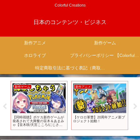
Colorful Creations
日本のコンテンツ・ビジネス
新作アニメ
新作ゲーム
ホロライブ
プライバシーポリシー 【Colorful Creation】
特定商取引法に基づく表記（商取引に関する開示）
新作ゲーム
新作アニメ
新
ン
【同時視聴】ポケカ新作ゲームが
【ケロロ軍曹】20周年アニメ新プ
【P
メー
発表されて大興奮の笹木＆あまみ
ロジェクト始動！
し
報
ゃ【笹木咲/天宮こころ/にじさん
ぞ
じ/切り抜き/Pokémon Presents】
で
【P