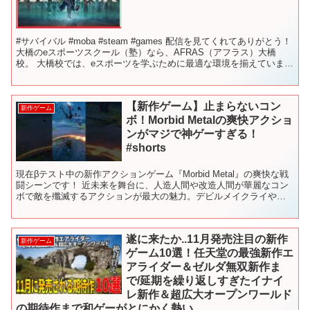
#サバイバル #moba #steam #games 配信を見てくれてありがとう！
大橋のeスポーツスクール（塾）なら、AFRAS（アフラス）大橋
校。 大橋校では、eスポーツを学ぶために最適な環境を揃えていま
す。 お洒落環境の中で、生徒はゲ...
【新作ゲーム】止まらないコン
新作ゲーム
ボ！Morbid Metalの爽快アクショ
ンがマジで神ゲーすぎる！
#shorts
現在βテスト中の新作アクションゲーム『Morbid Metal』の爽快な戦
闘シーンです！ 近未来を舞台に、人造人間や改造人間が華麗なコン
ボで敵を殲滅するアクションが最大の魅力。デビルメイクライやベ
ヨネッタのようなスタイリッシュアクションが好...
遂に来たか..11月発売注目の新作
新作ゲーム
ゲーム10選！任天堂の最強新作エ
アライダー＆ゼルダ無双新作ま
で/延期を繰り返しすぎたイナイ
レ新作＆超広大オープンワールド
の期待作まで和ゲーがとにかく熱い