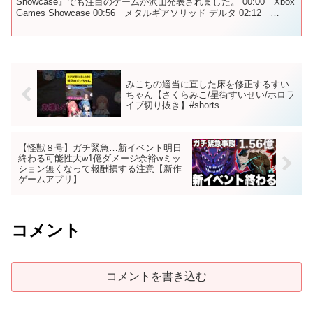
Showcase』でも注目のゲームが沢山発表されました。 00:00 Xbox
Games Showcase 00:56 メタルギアソリッド デルタ 02:12
DOOM: Th...
みこちの適当に直した床を修正するすい
ちゃん【さくらみこ/星街すいせい/ホロラ
イブ切り抜き】#shorts
【怪獣８号】ガチ緊急…新イベント明日
終わる可能性大w1億ダメージ余裕wミッ
ション無くなって報酬損する注意【新作
ゲームアプリ】
コメント
コメントを書き込む