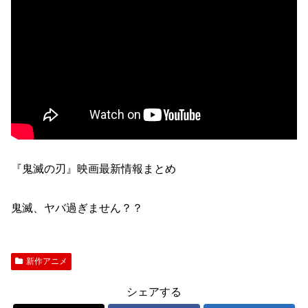
『鬼滅の刃』映画最新情報まとめ
鬼滅、ヤバ過ぎません？？
新作アニメ
シェアする