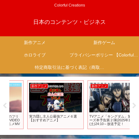
Colorful Creations
日本のコンテンツ・ビジネス
新作アニメ
新作ゲーム
ホロライブ
プライバシーポリシー 【Colorful Creation】
特定商取引法に基づく表記（商取引に関する開示）
新作アニメ
新作アニメ
新
リ
実力隠し主人公最強アニメ６選
TVアニメ「キングダム」第6シリ
【
EO
【おすすめアニメ】
ーズ本予告第２弾|2025年10月4日
が
V
(土)24:10～放送予定！
意
ベル
【
【