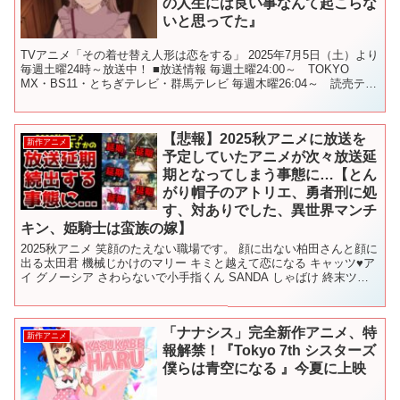
の人生には良い事なんて起こらな
いと思ってた』
TVアニメ「その着せ替え人形は恋をする」 2025年7月5日（土）より
毎週土曜24時～放送中！ ■放送情報 毎週土曜24:00～ TOKYO
MX・BS11・とちぎテレビ・群馬テレビ 毎週木曜26:04～ 読売テレ
ビ 毎週木曜26:30～ ...
【悲報】2025秋アニメに放送を
新作アニメ
予定していたアニメが次々放送延
期となってしまう事態に…【とん
がり帽子のアトリエ、勇者刑に処
す、対ありでした、異世界マンチ
キン、姫騎士は蛮族の嫁】
2025秋アニメ 笑顔のたえない職場です。 顔に出ない柏田さんと顔に
出る太田君 機械じかけのマリー キミと越えて恋になる キャッツ♥ア
イ グノーシア さわらないで小手指くん SANDA しゃばけ 終末ツー
リング 太陽よりも眩しい星 ちゃんと...
「ナナシス」完全新作アニメ、特
新作アニメ
報解禁！『Tokyo 7th シスターズ
僕らは青空になる 』今夏に上映