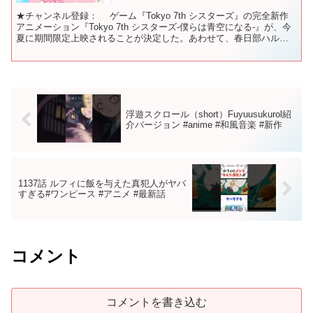
★チャンネル登録： ゲーム『Tokyo 7th シスターズ』の完全新作
アニメーション『Tokyo 7th シスターズ-僕らは青空になる-』が、今
夏に期間限定上映されることが決定した。あわせて、春日部ハル、
天堂寺ムスビ、角森ロナらメインキャ...
浮遊スクロール（short）Fuyuusukurol紹
介バージョン #anime #和風音楽 #新作
1137話 ルフィに飯を与えた真犯人がヤバ
すぎる#ワンピース #アニメ #最新話
コメント
コメントを書き込む