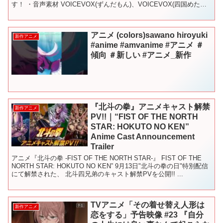
す！ ・音声素材 VOICEVOX(ずんだもん)、VOICEVOX(四国めたん)
・立ち絵素...
アニメ (colors)sawano hiroyuki
新作アニメ
#anime #amvanime #アニメ ＃
傾向 ＃新しい #アニメ_新作
『北斗の拳』アニメキャスト解禁
新作アニメ
PV!!｜“FIST OF THE NORTH
STAR: HOKUTO NO KEN”
Anime Cast Announcement
Trailer
アニメ『北斗の拳 -FIST OF THE NORTH STAR-』 FIST OF THE
NORTH STAR: HOKUTO NO KEN” 9月13日"北斗の拳の日"特別配信
にて解禁された、 北斗四兄弟のキャスト解禁PVを公開!! ...
TVアニメ「その着せ替え人形は
新作アニメ
恋をする」予告映像 #23 『自分