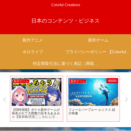
Colorful Creations
日本のコンテンツ・ビジネス
新作アニメ
新作ゲーム
ホロライブ
プライバシーポリシー 【Colorful Creation】
特定商取引法に基づく表記（商取引に関する開示）
新作ゲーム
新作ゲーム
新
【同時視聴】ポケカ新作ゲームが
フォーエバーブルー ルミナス 紹
【
25
発表されて大興奮の笹木＆あまみ
介映像
りで
ゃ【笹木咲/天宮こころ/にじさん
開発
じ/切り抜き/Pokémon Presents】
価
ー
【
ル