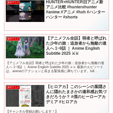
HUNTER×HUNTER旧アニメ新
新作アニメ
アニメ比較 #hunterxhunter
#anime #アニメ #hxh #ハンター
ハンター #shorts
【アニメフル全話】弱者と呼ばれ
新作アニメ
た少年の旅：追放者から無敵の達
人へ 1~9話 ｜ Anime English
Subtitle 2025 ⚔️⚔️
【アニメフル全話】弱者と呼ばれた少年の旅：追放者から無敵の達
人へ 1~9話 ｜ Anime English Subtitle 2025 ⚔️⚔️ 最新のエピソード
は、animeのアクションと高まる緊張感に満ちています。full
episod...
【ヒロアカ】このシーンの葉隠さ
新作アニメ
んに隠れたまさかの違和感お気づ
きだろうか？ #僕のヒーローアカ
デミア #ヒロアカ
【チャンネル登録お願いします！】