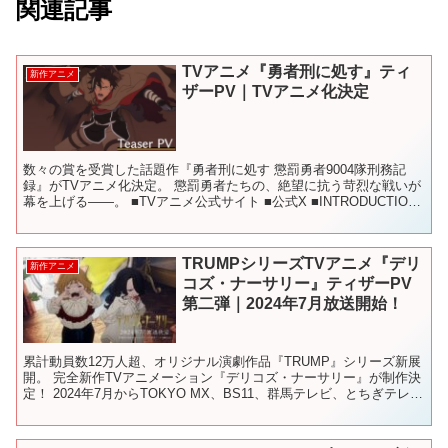
関連記事
TVアニメ『勇者刑に処す』ティ
新作アニメ
ザーPV｜TVアニメ化決定
数々の賞を受賞した話題作『勇者刑に処す 懲罰勇者9004隊刑務記
録』がTVアニメ化決定。 懲罰勇者たちの、絶望に抗う苛烈な戦いが
幕を上げる――。 ■TVアニメ公式サイト ■公式X ■INTRODUCTION
ロケット商会による小説『勇者刑に...
TRUMPシリーズTVアニメ『デリ
新作アニメ
コズ・ナーサリー』ティザーPV
第二弾｜2024年7月放送開始！
累計動員数12万人超、オリジナル演劇作品『TRUMP』シリーズ新展
開。 完全新作TVアニメーション『デリコズ・ナーサリー』が制作決
定！ 2024年7月からTOKYO MX、BS11、群馬テレビ、とちぎテレ
ビ、MBSほかにて放送決定！ ◆TR...