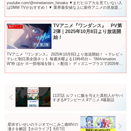
youtube.com/@minetaroom_hiroaka ▼まだヒロアカを見ていない人
はDMM TVがおすすめ！▼ 業界最安値な上に新作アニメの見放題作
品数と先行配信数No.1 今なら最初の1カ月は"...
TVアニメ『ワンダンス』 PV第
新作アニメ
2弾｜2025年10月8日より放送開
始！
TVアニメ『ワンダンス』 2025年10月8日より放送開始！ ＜テレビ＞
テレビ朝日系全国ネット 毎週水曜よる11時45分～ “IMAnimation
W”枠 ほか ※一部地域を除く ＜配信＞ ディズニープラスで2025年
SVOD 独占配...
1137話 ルフィに飯を与えた真犯人がヤバ
すぎる#ワンピース #アニメ #最新話
星街すいせいのラジオでぺこみこ曲MVの
凄さを解説【ホロライブ】9月7日