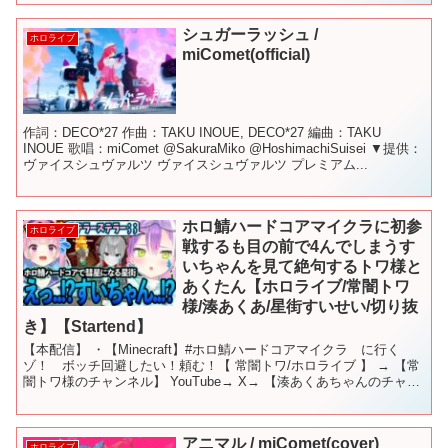
シュガーラッシュ /
ホロライブ
miComet(official)
作詞：DECO*27 作曲：TAKU INOUE, DECO*27 編曲：TAKU
INOUE 歌唱：miComet @SakuraMiko @HoshimachiSuisei ▼提供：
ヴァイスシュヴァルツ ヴァイスシュヴァルツ プレミアム...
ホロ鯖ハードコアマイクラに初参
ホロライブ
戦するも目の前で4んでしまうす
いちゃんを見て絶句するトワ様と
あくたん【ホロライブ/常闇トワ
様/湊あくあ/星街すいせい/切り抜
き】【Startend】
【本配信】 ・【Minecraft】#ホロ鯖ハードコアマイクラ に行く
ゾ！ ボッチ回避したい！頼む！【 常闇トワ/ホロライブ 】 → 【常
闇トワ様のチャンネル】 YouTube→ X→ 【湊あくあちゃんのチャン
ネル】 YouTube→ X→...
アニマル / miComet(cover)
ホロライブ