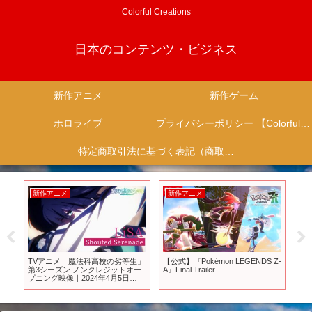
Colorful Creations
日本のコンテンツ・ビジネス
新作アニメ
新作ゲーム
ホロライブ
プライバシーポリシー 【Colorful Creation】
特定商取引法に基づく表記（商取引に関する開示）
新作アニメ
新作アニメ
新
みた
TVアニメ「魔法科高校の劣等生」
【公式】『Pokémon LEGENDS Z-
T
第3シーズン ノンクレジットオー
A』Final Trailer
Se
プニング映像｜2024年4月5日
20
（金）より各局にて好評放送中！
配