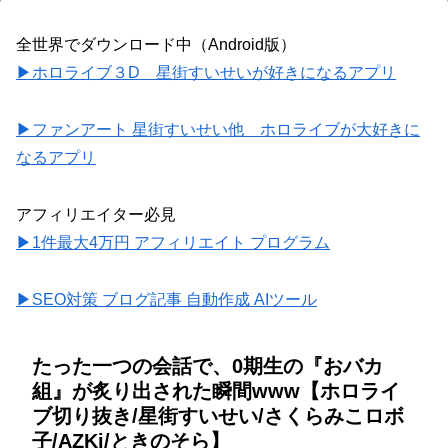
全世界でダウンロード中（Android版）
▶ホロライブ３D 星街すいせいが好きになるアプリ
▶ファンアート 星街すいせい他 ホロライブが大好きに
なるアプリ
アフィリエイター必見
▶1件最大4万円 アフィリエイト プログラム
▶SEO対策 ブログ記事 自動作成 AIツール
たった一つの会話で、0期生の『おバカ
組』が炙り出された瞬間www【ホロライ
ブ切り抜き/星街すいせい/さくらみこロボ
子/AZKi/ときのそら】