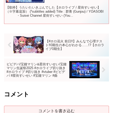
【歌枠】うたいたいきぶんでした【ホロライブ / 星街すいせい】
（※字幕追加） (*subtitles added) Title : 群青 (Gunjou) / YOASOBI
・Suisei Channel 星街すいせい (You...
【#ホロ花火 前日‼】みんなで心理テス
ト‼0期生の本心がわかる……!?【ホロラ
イブ0期生】
ビビデバ/宝鐘マリン&星街すいせい/宝鐘
マリン生誕祭2025 #ホロライブ切り抜き
#ホロライブ #切り抜き #vtuber #ビビデ
バ #星街すいせい #宝鐘マリン #曲
コメント
コメントを書き込む