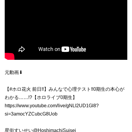
元動画⬇︎
【#ホロ花火 前日‼】みんなで心理テスト‼0期生の本心が
わかる……!?【ホロライブ0期生】
https://www.youtube.com/live/gNLI2UD1Gl8?
si=3amocYZCubcG8Uob
星街すいせい​⁠@HoshimachiSuisei