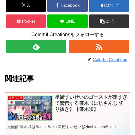
X
Facebook
はてブ
Pocket
LINE
コピー
Colorful Creationsをフォローする
Colorful Creations
関連記事
星街すいせいのゴーストが速すぎ
ホロライブ
て驚愕する笹木【にじさんじ 切
り抜き】【笹木咲】
元配信 笹木咲@SasakiSaku 星街すいせい@HoshimachiSuisei