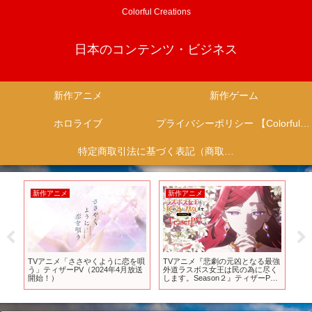
Colorful Creations
日本のコンテンツ・ビジネス
新作アニメ
新作ゲーム
ホロライブ
プライバシーポリシー 【Colorful Creation】
特定商取引法に基づく表記（商取引に関する開示）
新作アニメ
新作アニメ
新
ー
TVアニメ「ささやくように恋を唄
TVアニメ『悲劇の元凶となる最強
配
う」ティザーPV（2024年4月放送
外道ラスボス女王は民の為に尽く
の
り
開始！）
します。Season２』ティザーPV
映
サ
｜2026年4月放送開始
台
24
と
ゲー
爆
新