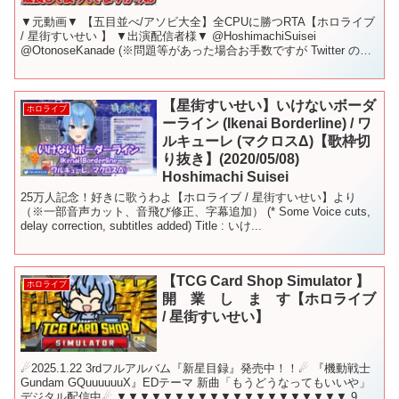
▼元動画▼ 【五目並べ/アソビ大全】全CPUに勝つRTA【ホロライブ
/ 星街すいせい 】 ▼出演配信者様▼ @HoshimachiSuisei
@OtonoseKanade (※問題等があった場合お手数ですが Twitter の
DM ま...
【星街すいせい】いけないボーダ
ホロライブ
ーライン (Ikenai Borderline) / ワ
ルキューレ (マクロスΔ)【歌枠切
り抜き】(2020/05/08)
Hoshimachi Suisei
25万人記念！好きに歌うわよ【ホロライブ / 星街すいせい】より
（※一部音声カット、音飛び修正、字幕追加） (* Some Voice cuts,
delay correction, subtitles added) Title : いけ...
【TCG Card Shop Simulator 】
ホロライブ
開 業 し ま す【ホロライブ
/ 星街すいせい】
☄2025.1.22 3rdフルアルバム『新星目録』発売中！！☄ 『機動戦士
Gundam GQuuuuuuX』EDテーマ 新曲「もうどうなってもいいや」
デジタル配信中☄ ▼▼▼▼▼▼▼▼▼▼▼▼▼▼▼▼▼▼▼▼ 9月