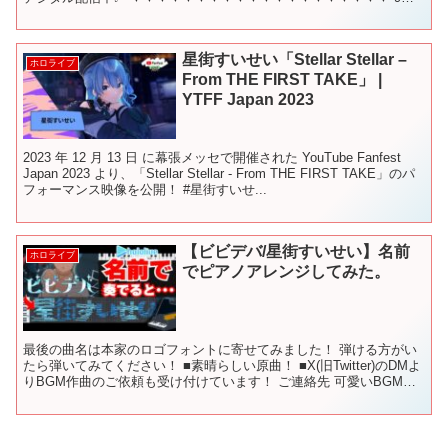
16日 19時から！ こ...
星街すいせい「Stellar Stellar –
ホロライブ
From THE FIRST TAKE」 |
YTFF Japan 2023
2023 年 12 月 13 日 に幕張メッセで開催された YouTube Fanfest
Japan 2023 より、「Stellar Stellar - From THE FIRST TAKE」のパ
フォーマンス映像を公開！ #星街すいせ...
【ビビデバ/星街すいせい】名前
ホロライブ
でピアノアレンジしてみた。
最後の曲名は本家のロゴフォントに寄せてみました！ 弾ける方がい
たら弾いてみてください！ ■素晴らしい原曲！ ■X(旧Twitter)のDMよ
りBGM作曲のご依頼も受け付けています！ ご連絡先 可愛いBGMが
得意です！ お見積りのご相談などお...