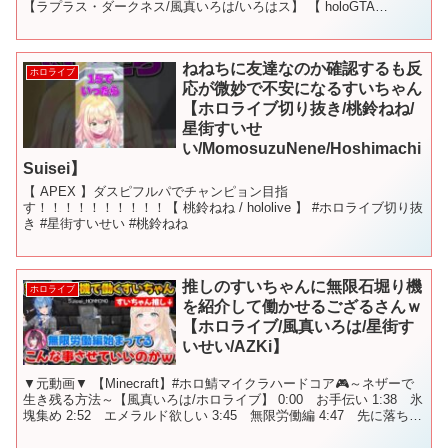
【ラプラス・ダークネス/風真いろは/いろはス】 【 holoGTA
DAY5】ホロライブGTA‼警察...
ねねちに友達なのか確認するも反
ホロライブ
応が微妙で不安になるすいちゃん
【ホロライブ切り抜き/桃鈴ねね/
星街すいせ
い/MomosuzuNene/Hoshimachi
Suisei】
【 APEX 】ダスピフルパでチャンピョン目指
す！！！！！！！！！！【 桃鈴ねね / hololive 】 #ホロライブ切り抜
き #星街すいせい #桃鈴ねね
推しのすいちゃんに無限石堀り機
ホロライブ
を紹介して働かせるござるさんｗ
【ホロライブ/風真いろは/星街す
いせい/AZKi】
▼元動画▼ 【Minecraft】#ホロ鯖マイクラハードコア🎮～ネザーで
生き残る方法～【風真いろは/ホロライブ】 0:00 お手伝い 1:38 氷
塊集め 2:52 エメラルド欲しい 3:45 無限労働編 4:47 先に落ちる
あずきち 6:0...