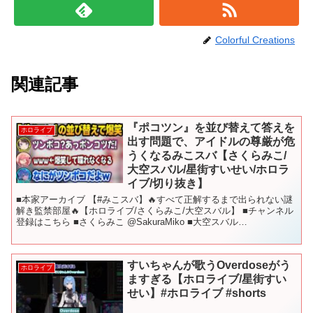
Colorful Creations
関連記事
『ポコツン』を並び替えて答えを
ホロライブ
出す問題で、アイドルの尊厳が危
うくなるみこスバ【さくらみこ/
大空スバル/星街すいせい/ホロラ
イブ/切り抜き】
■本家アーカイブ 【#みこスバ】🔥すべて正解するまで出られない謎
解き監禁部屋🔥【ホロライブ/さくらみこ/大空スバル】 ■チャンネル
登録はこちら ■さくらみこ @SakuraMiko ■大空スバル
@OozoraSubaru ■星街すいせい ...
すいちゃんが歌うOverdoseがう
ホロライブ
ますぎる【ホロライブ/星街すい
せい】#ホロライブ #shorts