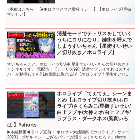
↓本編はこちら↓ 【#ホロクリスマス歌枠リレー 】【ホロライブ/星街
すいせい】
清楚モードでテトリスをしていく
ホロライブ
うちにロリになり、姉街を呼んで
しまうすいちゃん【星街すいせい
／切り抜き／ホロライブ】
すいちゃんこと、ホロライブ0期生 星街すいせい さんの切り抜きチ
ャンネルです。 元配信：【テトリス99】清楚でプレイすればスナイ
パーが動揺してVIP1位簡単に取れる説【ホロライブ / 星街すいせ
い】 ※2020/04/12の配信の切り抜きで...
ホロライブ「てぇてぇ」シーンま
ホロライブ
とめ【ホロライブ切り抜き/ホロ
ライブ/さくらみこ/星街すいせい/
白上フブキ/大神ミオ/白上フブキ/
ラプラス・ダークネス/風真いろ
は 】#shorts
▶️本編動画◀️ ライブ直前！ ホロサマ大感謝祭【ホロライブ・サマー
2023】 ゴザルマン「ござるパワーが溜まってきただろ？」shorts