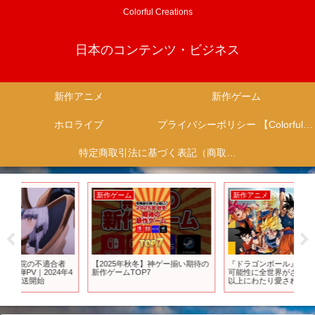
Colorful Creations
日本のコンテンツ・ビジネス
新作アニメ
新作ゲーム
ホロライブ
プライバシーポリシー 【Colorful Creation】
特定商取引法に基づく表記（商取引に関する開示）
新作ゲーム
新作アニメ
新
者
【2025年秋冬】神ゲー揃い期待の
『ドラゴンボール』新作アニメの
【秋
年4
新作ゲームTOP7
可能性に全世界がざわめく 40年
まと
以上にわたり愛され続ける理由