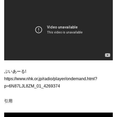
ぶいあーる!
https://www.nhk.or.jp/radio/player/ondemand.html?
p=6N87LJL8ZM_01_4269374
引用