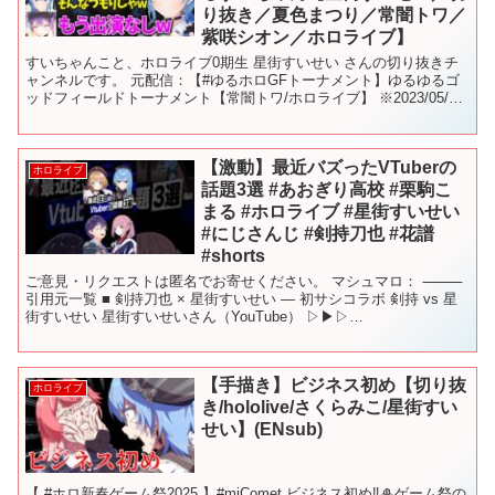
り抜き／夏色まつり／常闇トワ／
紫咲シオン／ホロライブ】
すいちゃんこと、ホロライブ0期生 星街すいせい さんの切り抜きチ
ャンネルです。 元配信：【#ゆるホロGFトーナメント】ゆるゆるゴ
ッドフィールドトーナメント【常闇トワ/ホロライブ】 ※2023/05/19
の配信の切り抜きです すいちゃんのチャ...
【激動】最近バズったVTuberの
ホロライブ
話題3選 #あおぎり高校 #栗駒こ
まる #ホロライブ #星街すいせい
#にじさんじ #剣持刀也 #花譜
#shorts
ご意見・リクエストは匿名でお寄せください。 マシュマロ： ⸻
引用元一覧 ■ 剣持刀也 × 星街すいせい — 初サシコラボ 剣持 vs 星
街すいせい 星街すいせいさん（YouTube） ▷▶▷
@HoshimachiSuisei 剣持刀也さ...
【手描き】ビジネス初め【切り抜
ホロライブ
き/hololive/さくらみこ/星街すい
せい】(ENsub)
【 #ホロ新春ゲーム祭2025 】#miComet ビジネス初め‼🎍ゲーム祭の