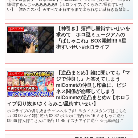
練習するんじゃあああああ‼【ホロライブ/さくらみこ/星街すいせ
い】 【#みこスバ】🔥すべて正解するまで出られない謎解き監禁部屋
🔥【ホロライブ/さくらみこ/大空スバ...
【神引き】箔押し星街すいせいを
ホロライブ
求めて…ホロ謎ミュージアムの
『ぱしゃこれ』BOX開封‼︎‼︎ #星
街すいせい #ホロライブ
【逆凸まとめ】誰に聞いても『マ
ホロライブ
ジで仲良し』と答えてしまう
miCometの仲良し印象に、ビジ
ネス関係が崩壊してしまう
miCometの逆凸まとめw【ホロラ
イブ切り抜き/さくらみこ/星街すいせい】
ホロライブの切り抜きチャンネルです!! ※タイムスタンプはこちら
↓↓ 00:00 ルイ姉に逆凸 02:32 ポルカに逆凸 05:16 ミオしゃに逆凸
09:36 ぽんぽこさんに逆凸 11:45 キズナアイに逆凸 ☆元動画はこち
ら↓↓ 【逆凸...