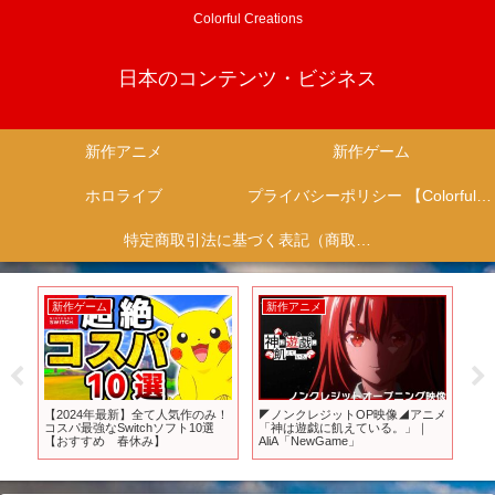
Colorful Creations
日本のコンテンツ・ビジネス
新作アニメ
新作ゲーム
ホロライブ
プライバシーポリシー 【Colorful Creation】
特定商取引法に基づく表記（商取引に関する開示）
新作ゲーム
新作アニメ
新
【2024年最新】全て人気作のみ！
◤ノンクレジットOP映像◢アニメ
一
コスパ最強なSwitchソフト10選
「神は遊戯に飢えている。」｜
価
【おすすめ 春休み】
AliA「NewGame」
ー2
さ
ら
【U