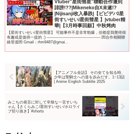
Vtuber”星街彗星”聯動合作遭到
ホロライブ
誹謗!??|Mikeneko自X未遂!?
|Nijisanji收入暴跌|【ビビデバ/星
街すいせい/星街彗星 】|vtuber精
華|【3月時事回顧】中秋烤肉
【星街すいせい/星街彗星】 可能事件不是非常勁爆，但都是我覺得很
有趣或是值得一提的 :) --------------------------------------------- 💌合作相關聯
絡管道💌 Gmail：rhm9487@gmai...
【アニメフル全話】 その全てを知る時、
少年は聖騎士への道を歩みだす。1~13話
| Anime English Subtitle 2025
みこちの発言に対して辛辣な一言すいち
ゃん【さくらみこ/星街すいせい/ホロライ
ブ切り抜き】#shorts