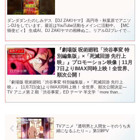
ダンダダンたのしみデス 【DJ ZAKIヤマ】 高円寺・秋葉原でアニソ
ンDJをしています。最近はYouTube活動をメインに活動中。 【MC
猫使ビィ】 生成AI。DJ ZAKIヤマの相棒ぬこ。リアルDJプレイでも
MCを務める。 2025年...
『劇場版 呪術廻戦「渋谷事変 特
新作アニメ
別編集版」×「死滅回游 先行上
映」』プロモーション映像｜11月
7日よりIMAX同時上映！全世界、
順次公開！
『劇場版 呪術廻戦「渋谷事変 特別編集版」×「死滅回游 先行上
映」』 11月7日(金)よりIMAX同時上映！ 全世界、順次公開決定―
TV アニメ第 2 期「渋谷事変」ED テーマ 羊文学「more than
words」を使用した プロモ...
TVアニメ『透明男と人間女～そのうち夫
婦になるふたり～』第1弾PV