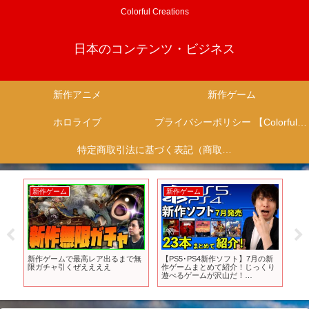
Colorful Creations
日本のコンテンツ・ビジネス
新作アニメ
新作ゲーム
ホロライブ
プライバシーポリシー 【Colorful Creation】
特定商取引法に基づく表記（商取引に関する開示）
新作ゲーム
新作ゲーム
新
リ
新作ゲームで最高レア出るまで無
【PS5･PS4新作ソフト】7月の新
The 
動告
限ガチャ引くぜええええ
作ゲームまとめて紹介！じっくり
Blat
遊べるゲームが沢山だ！
【PlayStation】