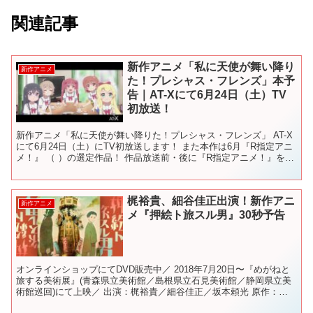
関連記事
新作アニメ「私に天使が舞い降り
新作アニメ
た！プレシャス・フレンズ」本予
告｜AT-Xにて6月24日（土）TV
初放送！
新作アニメ「私に天使が舞い降りた！プレシャス・フレンズ」 AT-X
にて6月24日（土）にTV初放送します！ また本作は6月『R指定アニ
メ！』 （ ）の選定作品！ 作品放送前・後に『R指定アニメ！』をお
届けしますので、 一緒に盛り上がりましょ...
梶裕貴、細谷佳正出演！新作アニ
新作アニメ
メ『押絵ト旅スル男』30秒予告
オンラインショップにてDVD販売中／ 2018年7月20日〜『めがねと
旅する美術展』(青森県立美術館／島根県立石見美術館／静岡県立美
術館巡回)にて上映／ 出演：梶裕貴／細谷佳正／坂本頼光 原作：江
戸川乱歩「押絵と旅する男」より 監督：塚原重...