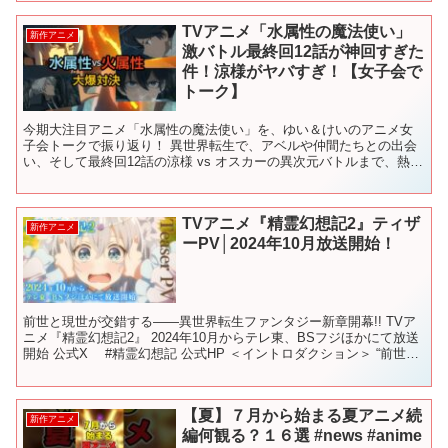
TVアニメ「水属性の魔法使い」
新作アニメ
激バトル最終回12話が神回すぎた
件！涼様がヤバすぎ！【女子会で
トーク】
今期大注目アニメ「水属性の魔法使い」を、ゆい＆けいのアニメ女
子会トークで振り返り！ 異世界転生で、アベルや仲間たちとの出会
い、そして最終回12話の涼様 vs オスカーの異次元バトルまで、熱量
たっぷりに語ります！ 💧 涼様の優しさと圧倒的強さ...
TVアニメ『精霊幻想記2』ティザ
新作アニメ
ーPV│2024年10月放送開始！
前世と現世が交錯する――異世界転生ファンタジー新章開幕!! TVア
ニメ『精霊幻想記2』 2024年10月からテレ東、BSフジほかにて放送
開始 公式X #精霊幻想記 公式HP ＜イントロダクション＞ “前世と
現世が交錯する――異世界転生ファ...
【夏】７月から始まる夏アニメ続
新作アニメ
編何観る？１６選 #news #anime