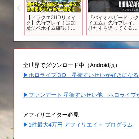
Dリメイ
【ドラクエ3HDリメイ
『バイオハザード レ
売日11
ク】先行プレイ！追加
イエム』先行プレイ。
ロトシリ
魔法ベホイム確認！堀
ひたすら追ってくる謎
定！ドラ
井さんの追加ストーリ
のクリーチャーが怖す
5年発
ー来る？新要素多すぎ
ぎる！
て神ゲー確定！【任天
堂switch】
全世界でダウンロード中（Android版）
▶ホロライブ３D 星街すいせいが好きになる
▶ファンアート 星街すいせい他 ホロライブ
アフィリエイター必見
▶1件最大4万円 アフィリエイト プログラム