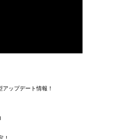
最新大型アップデート情報！
H
限定！