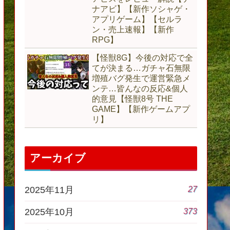
ナアビ】【新作ソシャゲ・
アプリゲーム】【セルラ
ン・売上速報】【新作
RPG】
【怪獣8G】今後の対応で全
てが決まる…ガチャ石無限
増殖バグ発生で運営緊急メ
ンテ…皆んなの反応&個人
的意見【怪獣8号 THE
GAME】【新作ゲームアプ
リ】
アーカイブ
27
2025年11月
373
2025年10月