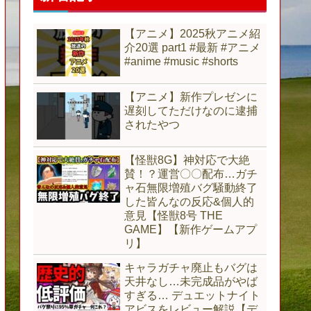
【アニメ】2025秋アニメ紹
介20選 part1 #最新 #アニメ
#anime #music #shorts
【アニメ】新作プレゼンに
遅刻してただけなのに逮捕
されたやつ
【怪獣8G】神対応で大絶
賛！？運営〇〇配布…ガチ
ャ石無限増殖バグ騒動終了
した皆んなの反応&個人的
意見【怪獣8号 THE
GAME】【新作ゲームアプ
リ】
キャラガチャ廃止もバグは
天井なし…未完成品がやば
すぎる… デュエットナイト
アビスをレビュー解説【デ