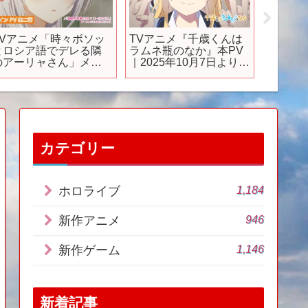
TVアニメ「時々ボソッ
TVアニメ『千歳くんは
【Ste
とロシア語でデレる隣
ラムネ瓶のなか』本PV
軍が揃
のアーリャさん」メイ
｜2025年10月7日より放
評価ゲー
ンPV第二弾｜7月3日
送開始
年3月
(水)放送開始
カテゴリー
1,184
ホロライブ
946
新作アニメ
1,146
新作ゲーム
新着記事