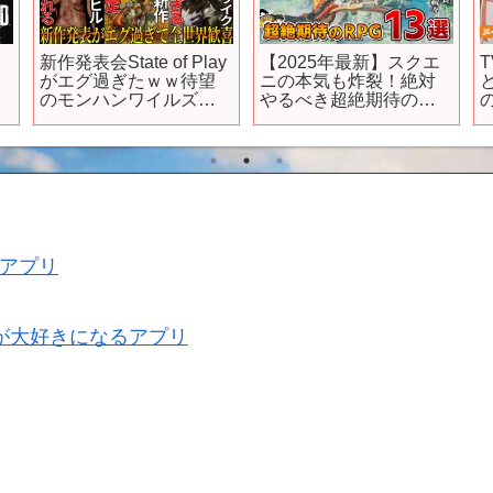
ク
新作発表会State of Play
【2025年最新】スクエ
がエグ過ぎたｗｗ待望
ニの本気も炸裂！絶対
のモンハンワイルズや
やるべき超絶期待の
サイレントヒルリメイ
RPG 13選【PS5/PS4、
ク＆新作ソウルライク
新作RPG/JRPG、2026
ゲーム大量で今年も来
年、約束された神ゲ
年も今後もスゲェ年に
ー、新作情報、おすす
なりそう….
めゲーム情報、ゆっく
り解説】
アプリ
が大好きになるアプリ