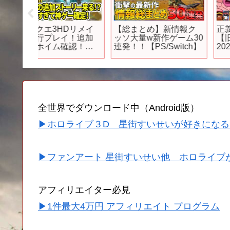
Dリメイ
【総まとめ】新情報ク
正義超人 キン肉マン
！追加
ッソ大量w新作ゲーム30
【旧 1983年】vs【新
認！堀
連発！！【PS/Switch】
2024年】ボイス比較!!
トーリ
多すぎ
【任天
全世界でダウンロード中（Android版）
▶ホロライブ３D 星街すいせいが好きになる
▶ファンアート 星街すいせい他 ホロライブ
アフィリエイター必見
▶1件最大4万円 アフィリエイト プログラム