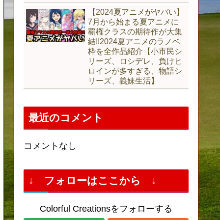
【2024夏アニメがヤバい】
7月から始まる夏アニメに
覇権クラスの期待作が大集
結!!2024夏アニメのラノベ
枠を全作品紹介【小市民シ
リーズ、ロシデレ、負けヒ
ロインが多すぎる、物語シ
リーズ、義妹生活】
最近のコメント
コメントなし
↓ フォローはここから ↓
Colorful Creationsをフォローする