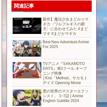
関連記事
新作】魔法少女まどか☆マ
ギカ〈ワルプルギスの廻
天〉に合わせてみた #まど
マギ #まどかマギカ
Best New Adventure Anime
For 2025
TVアニメ『SAKAMOTO
DAYS』第2クール オープ
ニング映像
│Kroi「Method」サカモト
デイズ Opening Movie
悪の世界のマスターエクソ
シスト。 1~7話 | Anime
English Subtitle 2024