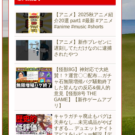
【アニメ】2025秋アニメ紹
介20選 part1 #最新 #アニメ
#anime #music #shorts
【アニメ】新作プレゼンに
遅刻してただけなのに逮捕
されたやつ
【怪獣8G】神対応で大絶
賛！？運営〇〇配布…ガチ
ャ石無限増殖バグ騒動終了
した皆んなの反応&個人的
意見【怪獣8号 THE
GAME】【新作ゲームアプ
リ】
キャラガチャ廃止もバグは
天井なし…未完成品がやば
すぎる… デュエットナイト
アビスをレビュー解説【デ