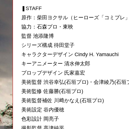
❚STAFF
原作：柴田ヨクサル（ヒーローズ「コミプレ
協力：石森プロ・東映
監督 池添隆博
シリーズ構成 待田堂子
キャラクターデザイン Cindy H. Yamauchi
キーアニメーター 清水伸太郎
プロップデザイン 氏家嘉宏
美術監督 渋谷幸弘(石垣プロ)・会津綾乃(石垣
美術監修 佐藤勝(石垣プロ)
美術監督補佐 川﨑かなえ(石垣プロ)
美術設定 谷内優穂
色彩設計 岡亮子
撮影監督 髙津純平