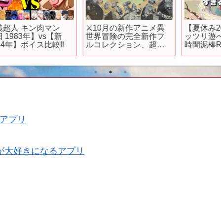
⚔️10月の新作アニメ異
【夏休み2025】1人でガ
世界冒険の完全新作フ
ッツリ遊べる！Switch
ルコレクション、超大
時間泥棒RPG 12選【お
量配信中！「ログ・ホ
すすめゲーム紹介】
ライズン 円卓崩壊」
アプリ
が大好きになるアプリ