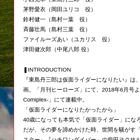
茅野愛衣（岡田ユリコ 役）
鈴村健一（島村一葉 役）
斉藤壮馬（島村三葉 役）
ファイルーズあい（ユカリス 役）
津田健次郎（中尾八郎 役）
❚INTRODUCTION
『東島丹三郎は仮面ライダーになりたい』は
画。「月刊ヒーローズ」にて、2018年6月号
Comiplex-」にて連載中。
「仮面ライダーになりたかったから」
40歳になっても本気で「仮面ライダー」にな
だが、その夢を諦めかけた時、世間を騒がす
スター』『ハチワンダイバー』の柴田ヨクサ