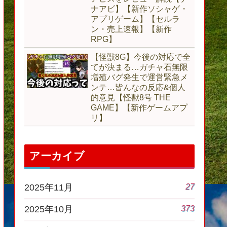
ナアビ】【新作ソシャゲ・
アプリゲーム】【セルラ
ン・売上速報】【新作
RPG】
【怪獣8G】今後の対応で全
てが決まる…ガチャ石無限
増殖バグ発生で運営緊急メ
ンテ…皆んなの反応&個人
的意見【怪獣8号 THE
GAME】【新作ゲームアプ
リ】
アーカイブ
27
2025年11月
373
2025年10月