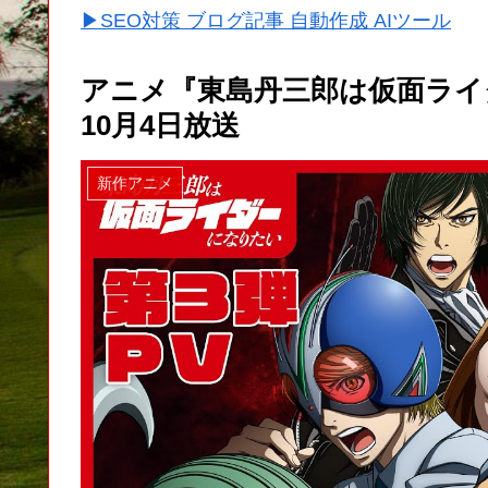
▶SEO対策 ブログ記事 自動作成 AIツール
アニメ『東島丹三郎は仮面ライダ
10月4日放送
新作アニメ