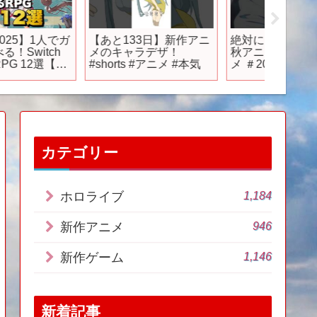
【あと133日】新作アニ
絶対に見るべき2025年
【SDB
メのキャラデザ！
秋アニメ10選 ＃アニ
5話】
#shorts #アニメ #本気
メ ＃2025秋アニメ ＃ア
脱出せ
ニメ紹介 ＃アニメおす
覚醒！
すめ #2025夏アニメ
ゴンボ
プロモ
ビー】
カテゴリー
1,184
ホロライブ
946
新作アニメ
1,146
新作ゲーム
新着記事