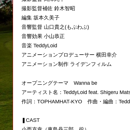
撮影監督補佐 鈴木智昭
編集 坂本久美子
音響監督 山口貴之(もぶわぶ)
音響効果 小山恭正
音楽 TeddyLoid
アニメーションプロデューサー 横田幸介
アニメーション制作 ライデンフィルム
オープニングテーマ Wanna be
アーティスト名：TeddyLoid feat. Shigeru Ma
作詞：TOPHAMHAT-KYO 作曲・編曲：TeddyLo
❚CAST
小西克幸（東島丹三郎 役）