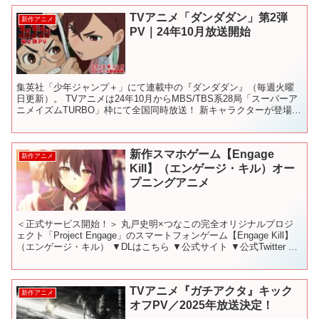
TVアニメ「ダンダダン」第2弾
新作アニメ
PV｜24年10月放送開始
集英社「少年ジャンプ＋」にて連載中の『ダンダダン』（毎週火曜
日更新）。 TVアニメは24年10月からMBS/TBS系28局「スーパーア
ニメイズムTURBO」枠にて全国同時放送！ 新キャラクターが登場
し、ますます盛り上がる第2弾PVを御覧くだ...
新作スマホゲーム【Engage
新作アニメ
Kill】（エンゲージ・キル）オー
プニングアニメ
＜正式サービス開始！＞ 丸戸史明×つなこの完全オリジナルプロジ
ェクト「Project Engage」のスマートフォンゲーム【Engage Kill】
（エンゲージ・キル） ▼DLはこちら ▼公式サイト ▼公式Twitter ▼
公式LINE 新...
TVアニメ『ガチアクタ』キック
新作アニメ
オフPV／2025年放送決定！