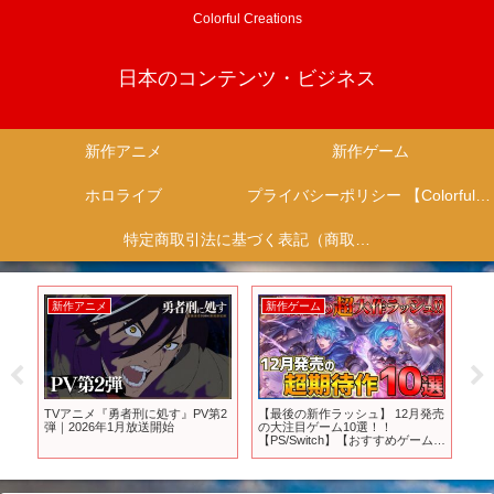
Colorful Creations
日本のコンテンツ・ビジネス
新作アニメ
新作ゲーム
ホロライブ
プライバシーポリシー 【Colorful Creation】
特定商取引法に基づく表記（商取引に関する開示）
新作アニメ
新作ゲーム
新
開
TVアニメ『勇者刑に処す』PV第2
【最後の新作ラッシュ】 12月発売
【C
 #
弾｜2026年1月放送開始
の大注目ゲーム10選！！
ズ
新
【PS/Switch】【おすすめゲーム紹
ルD
#フ
介】