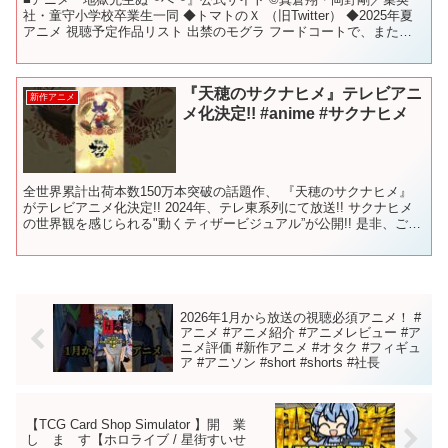
社・童守小学校卒業生一同 ◆トマトのＸ （旧Twitter） ◆2025年夏
アニメ 視聴予定作品リスト 出禁のモグラ フードコートで、また明
日。 美男高校地球防衛部ハイカラ！ S...
『天穂のサクナヒメ』テレビアニ
新作アニメ
メ化決定!! #anime #サクナヒメ
全世界累計出荷本数150万本突破の話題作、 『天穂のサクナヒメ』
がテレビアニメ化決定!! 2024年、テレ東系列にて放送!! サクナヒメ
の世界観を感じられる"動くティザービジュアル”が公開!! 是非、ご注
目下さい!! ＜STAFF＞ 原作：...
2026年1月から放送の視聴必須アニメ！ #
アニメ #アニメ紹介 #アニメレビュー #ア
ニメ評価 #新作アニメ #オタク #フィギュ
ア #アニソン #short #shorts #社長
【TCG Card Shop Simulator 】開 業
し ま す【ホロライブ / 星街すいせ