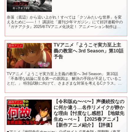
奈落（底辺）から這い上がれ！すべては「クソみたいな世界」を変
えるために――！！ 講談社「週刊少年マガジン」にて好評連載中の
『ガチアクタ』2025年TVアニメ化決定！ アニメーション制作は
BONES（ボンズ）が担当！ 講談社「週刊少年マガジン...
TVアニメ「ようこそ実力至上主
新作アニメ
義の教室へ 3rd Season」第10話
予告
TVアニメ「ようこそ実力至上主義の教室へ 3rd Season」 第10話
「不条理な結論に至る第一の原因は、解決の手段が不足しているこ
とだ。」 特別試験に向けて、さまざまな対策を考えるCクラス。し
かし、どれも決め手に欠けるものばかり。堀北が...
【令和版ぬ〜べ〜】声優続投なの
新作アニメ
に何か違う…名作リメイクが静か
な理由【忖度なし感想】【地獄先
生ぬ～べ～】【2025春アニメ】
【新作アニメ紹介】【評価】
■アニメ『地獄先生ぬ〜べ〜』公式サイト ©真倉翔・岡野剛／集英