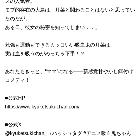
スの人気者。
モブ的存在の大鳥は、月菜と関わることはないと思ってい
たのだが、
ある日、彼女の秘密を知ってしまい……。
勉強も運動もできるカッコいい吸血鬼の月菜は、
実は血を吸うのがめっちゃ下手！？
あなたもきっと、“ママ”になる――新感覚甘やかし餌付け
コメディ！
■公式HP
https://www.kyuketsuki-chan.com/
■公式X
@kyuketsukichan_（ハッシュタグ #アニメ吸血鬼ちゃん