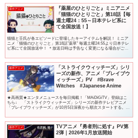
『薬屋のひとりごと』ミニアニメ
新作アニメ
「猫猫のひとりごと」第18話【毎
週土曜24：55～日本テレビ系に
て全国放送！】
猫猫と壬氏が各エピソードに登場したキーアイテムを解説！ ミニア
ニメ「猫猫のひとりごと」第18話”薬草” 毎週土曜24:55より日本テレ
ビ系にて全国放送中！ ＊放送日時は予告なく変更になる場合がござ
います。 放送終了後、各種配信プラットフォー...
「ストライクウィッチーズ」シリ
新作アニメ
ーズの新作、アニメ「ブレイブウ
ィッチーズ」PV #Brave
Witches #Japanese Anime
★高画質★エンタメニュースを毎日掲載！「MAiDiGiTV」登録はこ
ちら↓ 「ストライクウィッチーズ」シリーズの新作テレビアニメ
「ブレイブウィッチーズ」が10月5日深夜から順次スタートする。
「ストライクウィッチーズ」のアニメ第1期と第2期...
TVアニメ『勇者刑に処す』PV第
新作アニメ
2弾｜2026年1月放送開始