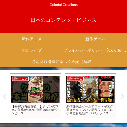
Colorful Creations
日本のコンテンツ・ビジネス
新作アニメ
新作ゲーム
ホロライブ
プライバシーポリシー 【Colorful Creation】
特定商取引法に基づく表記（商取引に関する開示）
新作アニメ
新作ゲーム
新
し
【㊗️90万再生突破！】クザンの本
新作発表会ゲームアワードがエグ
【P
に
当の任務がついに判明#shorts#ワ
過ぎたｗモンハン新作ワイルズに
れ
…
ンピース
小島監督最新作『OD』ライズオ
トル
よう
ブザローニン発売日決定＆
グ
】
FF16DLC今日リリースとんでもな
て
い発表多すぎて来年もスゲェ年に
ゆ
なりそう【GOTY】