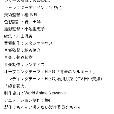
シリーズ構成：綾奈ゆにこ
キャラクターデザイン：谷 拓也
美術監督：楊 沢辰
色彩設計：岩井田洋
撮影監督：小池里恵子
編集：丸山流美
音響制作：スタジオマウス
音響監督：納谷僚介
音楽：菊谷知樹
音楽制作：ランティス
オープニングテーマ：H△G 「青春のシルエット」
エンディングテーマ：H△G, 石川月菜（CV.田中美海）
「線香花火」
制作協力：World Anime Networks
アニメーション制作：feel.
製作：ちゃんと吸えない製作委員会ちゃん