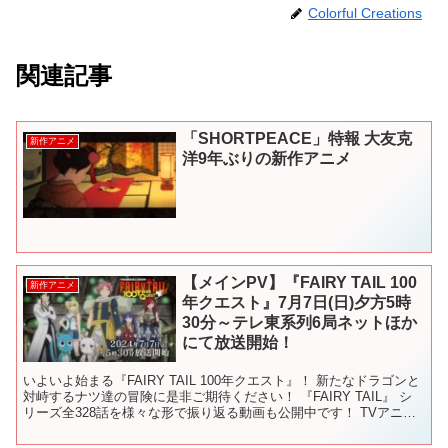
Colorful Creations
関連記事
「SHORTPEACE」特報 大友克
新作アニメ
洋9年ぶりの新作アニメ
【メインPV】『FAIRY TAIL 100
新作アニメ
年クエスト』7月7日(日)夕方5時
30分～テレ東系列6局ネットほか
にて放送開始！
いよいよ始まる『FAIRY TAIL 100年クエスト』！ 新たなドラゴンと
対峙するナツ達の冒険に是非ご期待ください！ 『FAIRY TAIL』 シ
リーズ全328話を様々な形で振り返る動画も公開中です！ TVアニメ
『FAIRY TAIL』...