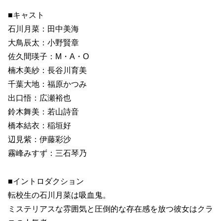
■キャスト
石川月菜：田中美海
大鳥辰太：小野賢章
佐久間瑛子：M・A・O
楠木美紗：長谷川育美
千葉大地：福原かつみ
出口悟：広瀬裕也
鈴木舞美：若山詩音
橋本結衣：稲垣好
辺見紫：伊藤彩沙
霧峰みすず：三石琴乃
■イントロダクション
転校生の石川月菜は吸血鬼。
ミステリアスな雰囲気と圧倒的な存在感を放つ彼女はクラ