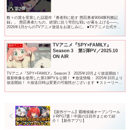
数々の賞を受賞した話題作『勇者刑に処す 懲罰勇者9004隊刑務記
録』。 懲罰勇者たちの、絶望に抗う苛烈な戦いが幕を上げる――。
2026年1月からのTVアニメ放送をお楽しみに。 ■TVアニメ公式サイ
ト ■公式X ■TVアニメ公式TikTok...
TVアニメ『SPY×FAMILY』
新作アニメ
Season 3 第1弾PV／2025.10
ON AIR
TVアニメ『SPY×FAMILY』Season 3 2025年10月より放送開始！
最新映像を使用した第1弾PVを公開！ ▼放送情報： 2025年10月より
放送開始！ ※放送日時は変更の可能性がございます ▼ストーリー：
人はみな 誰にも見...
【新作ゲーム】覇権候補オープンワール
ドRPG7選！中国の注目作まとめて紹
介！【新作アプリ】