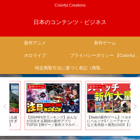
Colorful Creations
日本のコンテンツ・ビジネス
新作アニメ
新作ゲーム
ホロライブ
プライバシーポリシー 【Colorful Creation】
特定商取引法に基づく表記（商取引に関する開示）
新作ゲーム
新作ゲーム
新
超
【2024年5月ランキング】みんな
【Switch新作ゲーム】ベヨネッタ3
＜
ぎ
が注目する期待の新作アプリ
にペルソナ5！ニーアオートマタ
メ『
TOP10【神ゲー／新作スマホゲー
など名作続々発売の10月【スイッ
「A
ム】
チおすすめゲーム】
RO