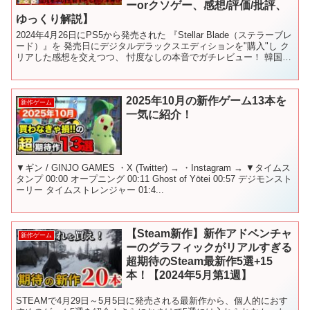
ーorクソゲー、感想/評価/批評、
ゆっくり解説】
2024年4月26日にPS5から発売された 『Stellar Blade（ステラーブレ
ード）』を 発売日にデジタルデラックスエディションを"購入"し ク
リアした感想を交えつつ、 忖度なしの本音でガチレビュー！ 韓国発
の美少女死にゲー、その出...
2025年10月の新作ゲーム13本を
新作ゲーム
一気に紹介！
▼ギン / GINJO GAMES ・X (Twitter) → ・Instagram → ▼タイムス
タンプ 00:00 オープニング 00:11 Ghost of Yōtei 00:57 デジモンスト
ーリー タイムストレンジャー 01:4...
【Steam新作】新作アドベンチャ
新作ゲーム
ーのグラフィックがリアルすぎる
超期待のSteam最新作5選+15
本！【2024年5月第1週】
STEAMで4月29日～5月5日に発売される最新作から、個人的におす