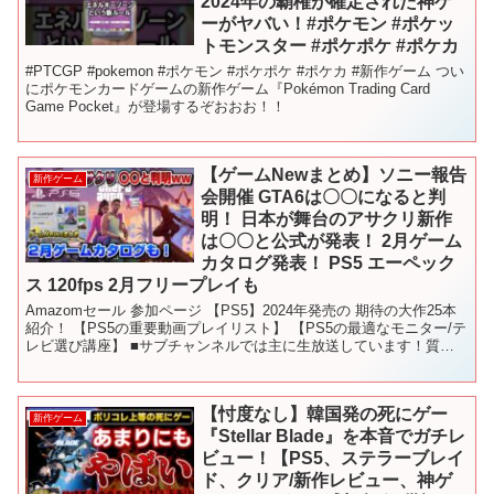
2024年の覇権が確定された神ゲ
ーがヤバい！#ポケモン #ポケッ
トモンスター #ポケポケ #ポケカ
#PTCGP #pokemon #ポケモン #ポケポケ #ポケカ #新作ゲーム つい
にポケモンカードゲームの新作ゲーム『Pokémon Trading Card
Game Pocket』が登場するぞおおお！！
【ゲームNewまとめ】ソニー報告
新作ゲーム
会開催 GTA6は〇〇になると判
明！ 日本が舞台のアサクリ新作
は〇〇と公式が発表！ 2月ゲーム
カタログ発表！ PS5 エーペック
ス 120fps 2月フリープレイも
Amazomセール 参加ページ 【PS5】2024年発売の 期待の大作25本
紹介！ 【PS5の重要動画プレイリスト】 【PS5の最適なモニター/テ
レビ選び講座】 ■サブチャンネルでは主に生放送しています！質問
もOKです！ ■Twitterは...
【忖度なし】韓国発の死にゲー
新作ゲーム
『Stellar Blade』を本音でガチレ
ビュー！【PS5、ステラーブレイ
ド、クリア/新作レビュー、神ゲ