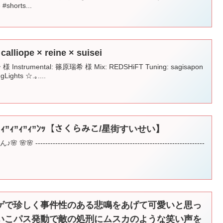
horts...
alliope × reine × suisei
Instrumental: 篠原瑞希 様 Mix: REDSHiFT Tuning: sagisapon
ngLights ☆.｡....
ｨ”ｨ”ｨ”ｨ”ﾝｯ【さくらみこ/星街すいせい】
----------------------------------------------------------------
ゲで珍しく事件性のある悲鳴をあげて可愛いと思っ
いこパス発動で敵の処刑にムスカのような笑い声を