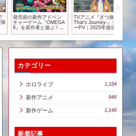
発売前の新作アドベン
TVアニメ『ざつ旅 -
TVア
チャーゲーム『OMEGA
That’s Journey-』ティザ
ェテラス
6』を原作者と遊ぶ！
ーPV｜2025年放送予定
PV | 7
【今村孝矢さん】
カテゴリー
1,184
ホロライブ
946
新作アニメ
1,146
新作ゲーム
新着記事