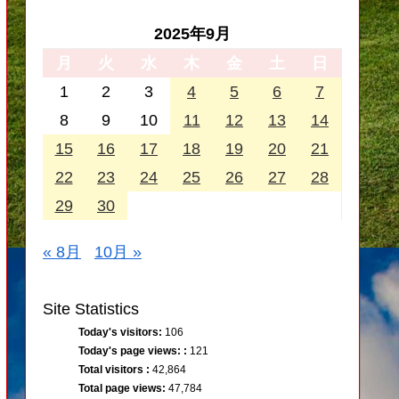
2025年9月
月
火
水
木
金
土
日
1
2
3
4
5
6
7
8
9
10
11
12
13
14
15
16
17
18
19
20
21
22
23
24
25
26
27
28
29
30
« 8月
10月 »
Site Statistics
Today's visitors:
106
Today's page views: :
121
Total visitors :
42,864
Total page views:
47,784