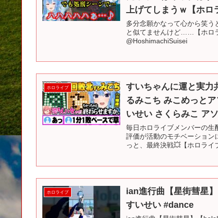
上げてしまうｗ【ホロ
多分念願かなって心から笑うとこう
と似てませんけど……【ホロラ
@HoshimachiSuisei
すいちゃんに運と実力
ホロライブ
るみこち みこめっとア
いせい さくらみこ ア
毎日ホロライブメンバーの生
評価が活動のモチベーションに
っと、最終決戦💥【ホロライブ / #
ian進行曲【星街彗星】【hol
ホロライブ
すいせい #dance