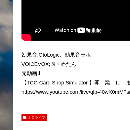
効果音:OtoLogic、効果音ラボ
VOICEVOX;四国めたん
元動画⬇︎
【TCG Card Shop Simulator 】開 
https://www.youtube.com/live/qlb-40wX0mM
ホロライブ