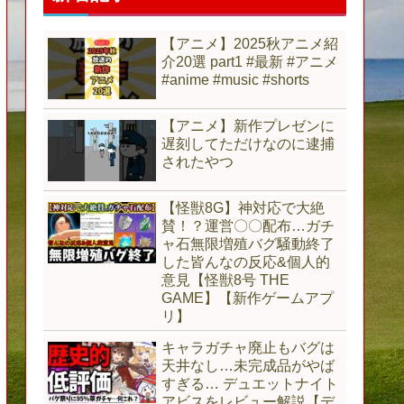
【アニメ】2025秋アニメ紹
介20選 part1 #最新 #アニメ
#anime #music #shorts
【アニメ】新作プレゼンに
遅刻してただけなのに逮捕
されたやつ
【怪獣8G】神対応で大絶
賛！？運営〇〇配布…ガチ
ャ石無限増殖バグ騒動終了
した皆んなの反応&個人的
意見【怪獣8号 THE
GAME】【新作ゲームアプ
リ】
キャラガチャ廃止もバグは
天井なし…未完成品がやば
すぎる… デュエットナイト
アビスをレビュー解説【デ