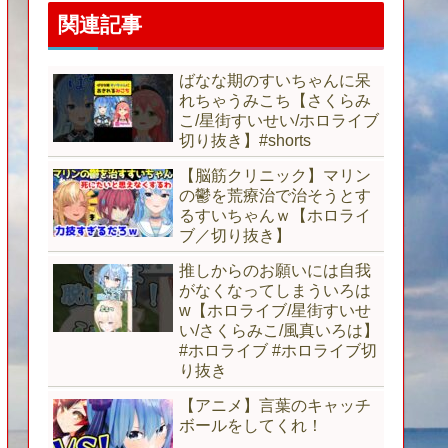
関連記事
ばなな期のすいちゃんに呆
れちゃうみこち【さくらみ
こ/星街すいせい/ホロライブ
切り抜き】#shorts
【脳筋クリニック】マリン
の鬱を荒療治で治そうとす
るすいちゃんｗ【ホロライ
ブ／切り抜き】
推しからのお願いには自我
がなくなってしまういろは
w【ホロライブ/星街すいせ
い/さくらみこ/風真いろは】
#ホロライブ #ホロライブ切
り抜き
【アニメ】言葉のキャッチ
ボールをしてくれ！