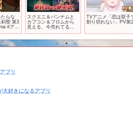
スクエニ＆バンナムと
TVアニメ「恋は双子で
3
カプコン＆フロムから
割り切れない」PV第2弾
アニ
見える、今売れてるゲ
ームの特徴解説
アプリ
が大好きになるアプリ