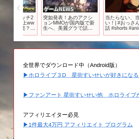
イッチ2
突如発表！あのアクシ
当たらない、当たらな
炎上ww
ョンMMOが国内版で新
い！| #おっさん剣聖 第
も発売？ニ
生へ、美麗グラで話題
話 #shorts #anime #
！これ
のMMOシューター！期
メ
ww
待の新作FPSリリース
テンドーダ
日決定など
do
全世界でダウンロード中（Android版）
▶ホロライブ３D 星街すいせいが好きになる
▶ファンアート 星街すいせい他 ホロライブ
アフィリエイター必見
▶1件最大4万円 アフィリエイト プログラム