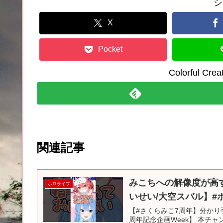
シ
X
Pocket
Colorful C
関連記事
みこちへの解像度が高す
ホロライブ
いせい/大空スバル】#
【#さくらみこ7周年】分かり手
周年記念企画Week】 本チ