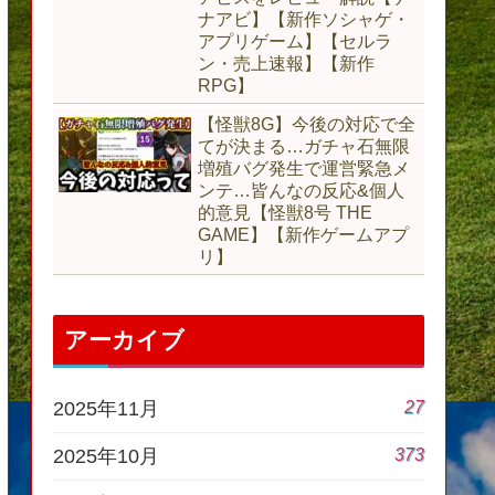
ナアビ】【新作ソシャゲ・
アプリゲーム】【セルラ
ン・売上速報】【新作
RPG】
【怪獣8G】今後の対応で全
てが決まる…ガチャ石無限
増殖バグ発生で運営緊急メ
ンテ…皆んなの反応&個人
的意見【怪獣8号 THE
GAME】【新作ゲームアプ
リ】
アーカイブ
27
2025年11月
373
2025年10月