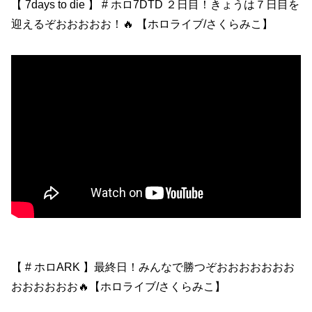
【 7days to die 】 # ホロ7DTD ２日目！きょうは７日目を
迎えるぞおおおおお！🔥 【ホロライブ/さくらみこ】
【 # ホロARK 】最終日！みんなで勝つぞおおおおおおお
おおおおおお🔥【ホロライブ/さくらみこ】