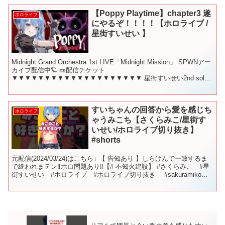
【Poppy Playtime】chapter3 遂
ホロライブ
にやるぞ！！！！【ホロライブ /
星街すいせい 】
Midnight Grand Orchestra 1st LIVE「Midnight Mission」 SPWNアー
カイブ配信中🪐 🎫配信チケット
▼▼▼▼▼▼▼▼▼▼▼▼▼▼▼▼▼▼▼▼ 星街すいせい2nd solo
LIVE「Shout...
すいちゃんの回答から愛を感じち
ホロライブ
ゃうみこち【さくらみこ/星街す
いせい/ホロライブ切り抜き】
#shorts
元配信(2024/03/24)はこちら↓ 【 告知あり 】しらけんで一致するま
で終われまテン‼ホロ問題あり‼【# 不知火建設】 #さくらみこ #星
街すいせい #ホロライブ #ホロライブ切り抜き #sakuramiko
#hololive ...