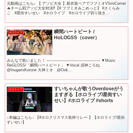
元動画はこちら↓ 【 アソビ大全 】新衣装ペアでフブミオVSmiComet
🔥チーム戦アソビ大全対決⁉【# フブミオみこめっと】 #さくらみ
こ #星街すいせい #ホロライブ #ホロライブ切り抜き
#sakuramiko #hololive ...
瞬間ハートビート /
ホロライブ
HoLOGSS（cover）
みんなで歌いました！ --------------------------------------------- ▼Music
ReGLOSS/「瞬間ハートビート」 ▼Vocal 戌神ころね
@InugamiKorone 大神ミオ @Ook...
すいちゃんが歌うOverdoseがう
ホロライブ
ますぎる【ホロライブ/星街すい
せい】#ホロライブ #shorts
↓本編はこちら↓ 【#ホロクリスマス歌枠リレー 】【ホロライブ/星街
すいせい】