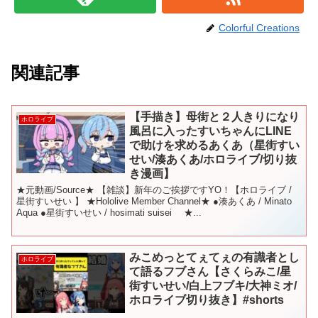
Colorful Creations
関連記事
【手描き】母街と２人きりになり
ホロライブ
風呂に入ったすいちゃんにLINE
で助けを求めるあくあ（星街すい
せい/湊あくあ/ホロライブ/切り抜
き漫画】
★元動画/Source★ 【雑談】新年のご挨拶ですYO！【ホロライブ /
星街すいせい 】 ★Hololive Member Channel★ ●湊あくあ / Minato
Aqua ●星街すいせい / hosimati suisei ★...
みこめっとてぇてぇの有識者とし
ホロライブ
て語るフブさん【さくらみこ/星
街すいせい/白上フブキ/大神ミオ/
ホロライブ切り抜き】#shorts