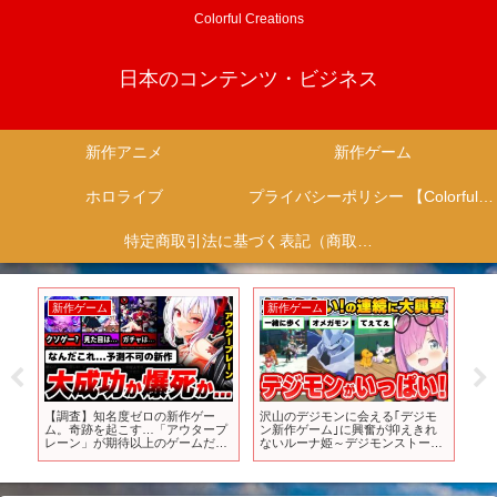
Colorful Creations
日本のコンテンツ・ビジネス
新作アニメ
新作ゲーム
ホロライブ
プライバシーポリシー 【Colorful Creation】
特定商取引法に基づく表記（商取引に関する開示）
新作ゲーム
新作ゲーム
新
月
【調査】知名度ゼロの新作ゲー
沢山のデジモンに会える｢デジモ
【
ム。奇跡を起こす…「アウタープ
ン新作ゲーム｣に興奮が抑えきれ
ニ
レーン」が期待以上のゲームだっ
ないルーナ姫～デジモンストーリ
｜
た…【広告のゲーム】【スマホゲ
ー タイムストレンジャー面白まと
た
ーム】【ソシャゲ】【アプリ】
め～【姫森ルーナ/ホロライブ切り
抜き】