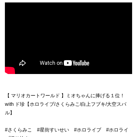
【 マリオカートワールド 】ミオちゃんに捧げる１位！
with ド珍【ホロライブ/さくらみこ/白上フブキ/大空スバ
ル】
#さくらみこ #星街すいせい #ホロライブ #ホロライ