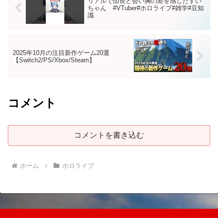
リアルで団長と会い胸の差を感じたすい
ちゃん #VTuber#ホロライブ#雑学#豆知
識
2025年10月の注目新作ゲーム20選
【Switch2/PS/Xbox/Steam】
コメント
コメントを書き込む
ホーム
ホロライブ