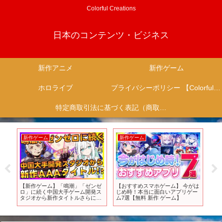
Colorful Creations
日本のコンテンツ・ビジネス
新作アニメ
新作ゲーム
ホロライブ
プライバシーポリシー 【Colorful Creation】
特定商取引法に基づく表記（商取引に関する開示）
新作ゲーム
新作ゲーム
新
り
【新作ゲーム】「鳴潮」「ゼンゼ
【おすすめスマホゲーム】 今がは
【2
予
ロ」に続く中国大手ゲーム開発ス
じめ時！本当に面白いアプリゲー
新作
V初
タジオから新作タイトルさらに新
ム7選【無料 新作 ゲーム】
作MMORPGや「ポケモン」風オ
ープンワールドRPGなど5本紹介