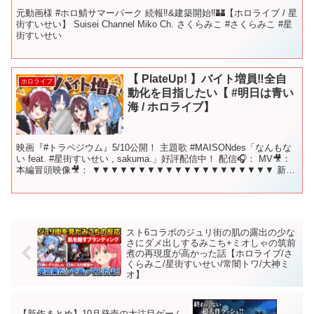
元動画様 #ホロ鯖サマーパーク 続報‼&建築開始‼🏰【ホロライブ / 星
街すいせい】 Suisei Channel Miko Ch. さくらみこ #さくらみこ #星
街すいせい
【 PlateUp! 】バイト増員‼全自
ホロライブ
動化を目指したい【 #明日は青い
海 / ホロライブ】
映画『#トラペジウム』5/10公開！ 主題歌 #MAISONdes「なんもな
い feat. #星街すいせい , sakuma.」好評配信中！ 配信🎧： MV🎥：
本編冒頭映像🎥： ▼▼▼▼▼▼▼▼▼▼▼▼▼▼▼▼▼▼▼▼ 新曲
『ビビデバ』 ...
スト6コラボのジュリ街の肌の露出の少な
さにダメ出しするみこち+ミオしゃの筑前
煮の再現度が高かった話【ホロライブ/さ
くらみこ/星街すいせい/常闇トワ/大神ミ
オ】
【新作まとめ】10月発売の大注目ゲーム