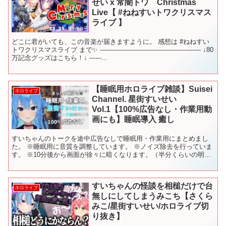
せい x 常闇トワ Christmas
Live【 #ねねすいトワクリスマス
ライブ 】
どこに君がいても、この音楽が届きますように。 感想は #ねねすい
トワクリスマスライブ まで✨ -------------------------------------------------- ↓80
万記念グッズはこちら！↓ ------...
【睡眠用ホロライブ雑談】Suisei
ホロライブ
Channel. 星街すいせい
Vol.1【100%広告なし・作業用動
画にも】睡眠導入 癒し
すいちゃんのトークを途中広告なしで睡眠用・作業用にまとめまし
た。 ※睡眠用に音質を調整しています。 ※ノイズ除去を行っていま
す。 ※10分後から画面が徐々に暗くなります。（半分くらいの明る
さになります。） ◆タイムスタンプ 00:00 最初...
すいちゃんの怪談を相槌だけで台
ホロライブ
無しにしてしまうみこち【さくら
みこ/星街すいせい/ホロライブ切
り抜き】