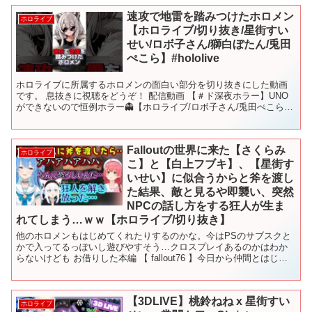
速攻で地雷を踏みつけたホロメン
ホロライブ
【ホロライブ/切り抜き/星街すい
せい/ロボ子さん/獅白ぼたん/兎田
ぺこら】#hololive
ホロライブに所属するホロメンの面白い部分を切り抜きにした動画
です。 息抜きに視聴をどうぞ！ 配信動画 【＃ド深夜ホラー】UNO
ができないので恒例ホラー👻【ホロライブ/ロボ子さん/兎田ぺこら/
獅白ぼたん/星街すいせい】 この動画にはAI編集が...
Falloutの世界に来た【さくらみ
ホロライブ
こ】と【白上フブキ】、【星街す
いせい】に似合うからと斧を渡し
た結果、敵と見るや即襲い、突然
NPCの話し方をする狂人が生ま
れてしまう…ｗｗ【ホロライブ/切り抜き】
他のホロメンもはじめてくれたりするのかな。今はPSのサブスクと
かで入ってるっぽいし遊びやすそう…クロスプレイあるのかはわか
らないけども お借りした本編 【 fallout76 】今日から仲間とはじめ
るfallout76【ホロライブ/さくらみ...
【3DLIVE】桃鈴ねね x 星街すい
ホロライブ