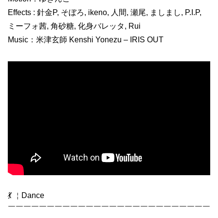
Effects : 針金P, そぼろ, ikeno, 人間, 瀬尾, ましまし, P.I.P,
ミーフォ茜, 角砂糖, 化身バレッタ, Rui
Music：米津玄師 Kenshi Yonezu – IRIS OUT
💃 ￤Dance
￣￣￣￣￣￣￣￣￣￣￣￣￣￣￣￣￣￣￣￣￣￣￣￣￣￣