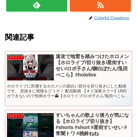
Colorful Creations
関連記事
速攻で地雷を踏みつけたホロメン
ホロライブ
【ホロライブ/切り抜き/星街すい
せい/ロボ子さん/獅白ぼたん/兎田
ぺこら】#hololive
ホロライブに所属するホロメンの面白い部分を切り抜きにした動画
です。 息抜きに視聴をどうぞ！ 配信動画 【＃ド深夜ホラー】UNO
ができないので恒例ホラー👻【ホロライブ/ロボ子さん/兎田ぺこら/
獅白ぼたん/星街すいせい】 この動画にはAI編集が...
すいちゃんの歌より後ろが気にな
ホロライブ
る【ホロライブ切り抜き】
#shorts #short #星街すいせい #
常闇トワ #桃鈴ねね