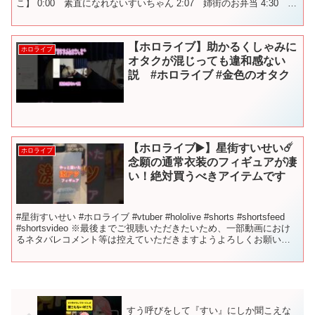
こ】 0:00 素直になれないすいちゃん 2:07 姉街のお弁当 4:30 母
街からあげパーティ 5:21 ロボちL...
【ホロライブ】助かるくしゃみに
ホロライブ
オタクが混じっても違和感ない
説 #ホロライブ #金色のオタク
【ホロライブ▶️】星街すいせい☄️
ホロライブ
念願の通常衣装のフィギュアが凄
い！絶対買うべきアイテムです
#星街すいせい #ホロライブ #vtuber #hololive #shorts #shortsfeed
#shortsvideo ※最後までご視聴いただきたいため、一部動画におけ
るネタバレコメント等は控えていただきますようよろしくお願い
い...
すう呼びをして『すい』にしか聞こえな