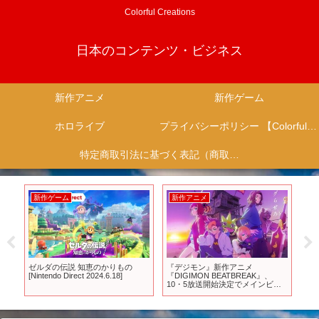
Colorful Creations
日本のコンテンツ・ビジネス
新作アニメ
新作ゲーム
ホロライブ
プライバシーポリシー 【Colorful Creation】
特定商取引法に基づく表記（商取引に関する開示）
新作ゲーム
新作アニメ
新
ゼルダの伝説 知恵のかりもの
『デジモン』新作アニメ
【
ーム
[Nintendo Direct 2024.6.18]
『DIGIMON BEATBREAK』、
ワ
10・5放送開始決定でメインビジ
パ
ュアル・PV公開 追加キャストに
黒沢ともよら6人