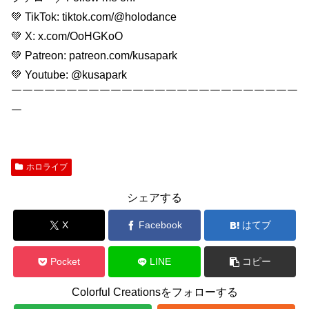
💚 TikTok: tiktok.com/@holodance
💚 X: x.com/OoHGKoO
💚 Patreon: patreon.com/kusapark
💚 Youtube: @kusapark
￣￣￣￣￣￣￣￣￣￣￣￣￣￣￣￣￣￣￣￣￣￣￣￣￣￣
￣
ホロライブ
シェアする
X
Facebook
はてブ
Pocket
LINE
コピー
Colorful Creationsをフォローする