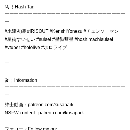
🔍 ￤Hash Tag
￣￣￣￣￣￣￣￣￣￣￣￣￣￣￣￣￣￣￣￣￣￣￣￣￣￣
￣
#米津玄師 #IRISOUT #KenshiYonezu #チェンソーマン
#星街すいせい #suisei #星街彗星 #hoshimachisuisei
#vtuber #hololive #ホロライブ
￣￣￣￣￣￣￣￣￣￣￣￣￣￣￣￣￣￣￣￣￣￣￣￣￣￣
￣
🎬 ￤Information
￣￣￣￣￣￣￣￣￣￣￣￣￣￣￣￣￣￣￣￣￣￣￣￣￣￣
￣
紳士動画：patreon.com/kusapark
NSFW content : patreon.com/kusapark
ファロー／Follow me on: