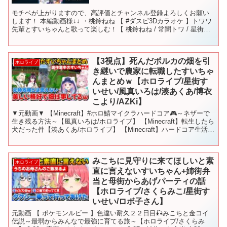
モチベが上がりますので、高評価とチャンネル登録よろしくお願い
します！ 本編動画様↓↓ ・桃鈴ねね 【 #ダスピ3Dカラオケ 】トワワ
先輩とすいちゃんと歌って楽しむ！【 桃鈴ねね / 常闇トワ / 星街す
いせい 】 VOICEVOX:四国めた...
【3視点】死んだポルカの畑を引
ホロライブ
き継いで農家に転職したすいちゃ
んまとめｗ【ホロライブ/星街す
いせい/風真いろは/湊あくあ/博衣
こより/AZKi】
▼元動画▼ 【Minecraft】#ホロ鯖マイクラハードコア🎮～ネザーで
生き残る方法～【風真いろは/ホロライブ】 【Minecraft】転生したら
犬だった件【湊あくあ/ホロライブ】 【Minecraft】ハードコア生活4
日目！残機ゼロ。もう...
みこちに見守りに来てほしいと素
ホロライブ
直に言えないすいちゃん+姉街弁
当と母街からあげパーティの話
【ホロライブ/さくらみこ/星街す
いせい/ロボ子さん】
元動画 【 ポケモンルビー 】色違い耐久２２日目🎣みこちと金コイ
伝説～最弱からみんなで最強に育てる旅～【ホロライブ/さくらみ