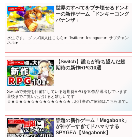
世界のすべてをブチ壊せるドンキ
新作ゲーム
ーの新作ゲーム「ドンキーコング
バナンザ」
水生です。 グッズ購入はこちら► Twitter► Instagram► サブチャン
ネル► --------------------------------------------------------------------------...
【Switch】誰もが待ち望んだ超
新作ゲーム
期待の新作RPG10選
Switchで発売を目前にしている超期待RPGを10作品選出しています
最後までご覧いただけると嬉しいです
☆★☆★☆★☆★☆★☆★☆★☆★ ↓お仕事のご依頼はこちらまで
suposhi-games@outlook.jp ※企業様からのお仕...
話題の新作ゲーム「Megabonk」
新作ゲーム
が神ゲーすぎてドハマりする
SPYGEA【Megabonk】