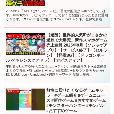
2025/9/30「APEXはいいゲームだ」 普段の配信はTwitchでしていま
す。Twitchのページからフォローしておくと配信始まったときに通知
がきます。 ▼Twitch普段の配信 ▼Youtubeチャンネル登録で新着動
画通知きます ▼...
【過酷】世界的人気IPがまさかの
新作ゲーム
過疎で大爆死…新作スマホゲーム
売上速報 2025年9月【ソシャゲア
プリ】【サービス終了】【セルラ
ン】【怪獣8G】【ドラゴンボー
ル ゲキシンスクアドラ】【アビスディア】
本田翼がLoLする時代にこれは… ■ジャンル別再生リスト ■過去動画
まとめて再生 ■X(Twitter): ■Twitch(生放送): ■セルラン参考 Game-i
様: BGM:Tobu - Candyland ■関連キーワード 聖闘士星矢...
無性に殴りたくなるゲームキャ
新作ゲーム
ラ #ゲーム紹介 #ゲームニュー
ス #新作ゲーム #おすすめゲーム
#モンスターハンター #モンハン
#おすすめゲーム