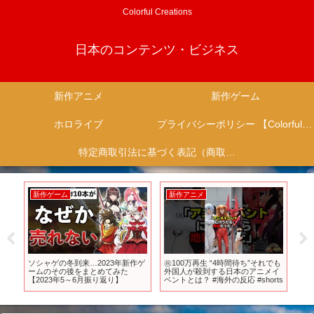
Colorful Creations
日本のコンテンツ・ビジネス
新作アニメ
新作ゲーム
ホロライブ
プライバシーポリシー 【Colorful Creation】
特定商取引法に基づく表記（商取引に関する開示）
新作ゲーム
新作アニメ
新
？
ソシャゲの冬到来…2023年新作ゲ
㊗️100万再生 “4時間待ち”それでも
TV
ラク
ームのその後をまとめてみた
外国人が殺到する日本のアニメイ
弾P
ま
【2023年5～6月振り返り】
ベントとは？ #海外の反応 #shorts