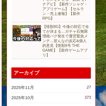
ナアビ】【新作ソシャゲ・
アプリゲーム】【セルラ
ン・売上速報】【新作
RPG】
【怪獣8G】今後の対応で全
てが決まる…ガチャ石無限
増殖バグ発生で運営緊急メ
ンテ…皆んなの反応&個人
的意見【怪獣8号 THE
GAME】【新作ゲームアプ
リ】
アーカイブ
27
2025年11月
373
2025年10月