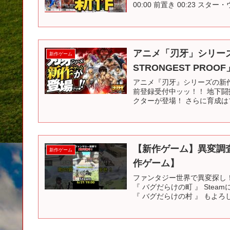
00:00 前置き 00:23 スター・
アニメ「刃牙」シリーズ
新作ゲーム
STRONGEST PROO
アニメ『刃牙』シリーズの新作ス
前登録受付中ッッ！！ 地下
クターが登場！ さらに育成はプ
【新作ゲーム】異変調査R
新作ゲーム
作ゲーム】
ファンタジー世界で異変探し
『 バグだらけの町 』 St
『 バグだらけの村 』 もよろしく！