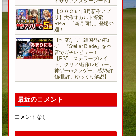
イザリア／スターシード】
【２０２５年8月新作アプ
リ】大作オカルト探索
RPG、「新月同行」登場の
週！
【忖度なし】韓国発の死に
ゲー『Stellar Blade』を本
音でガチレビュー！
【PS5、ステラーブレイ
ド、クリア/新作レビュー、
神ゲーorクソゲー、感想/評
価/批評、ゆっくり解説】
最近のコメント
コメントなし