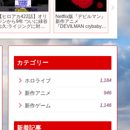
【ヒロアカ422話】オリ
Netflix版『デビルマン』
TVア
ジンから9年 ついに緑谷
新作アニメ
ばない」
出久:ライジングに対す
『DEVILMAN crybaby』
プニング
る反応集#僕のヒーロー
特報
Dog「po
アカデミア #ヒロアカ #
YATAGA
ヒロアカ422話 #反応集
Trailer 2
カテゴリー
1,184
ホロライブ
946
新作アニメ
1,146
新作ゲーム
新着記事