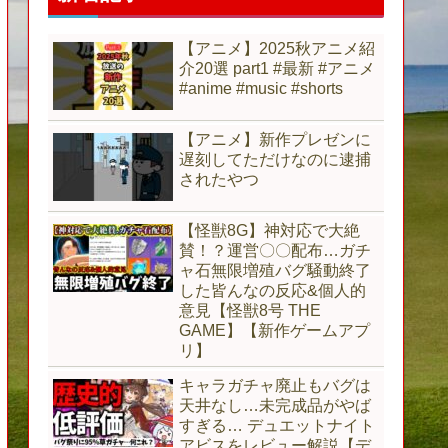
【アニメ】2025秋アニメ紹
介20選 part1 #最新 #アニメ
#anime #music #shorts
【アニメ】新作プレゼンに
遅刻してただけなのに逮捕
されたやつ
【怪獣8G】神対応で大絶
賛！？運営〇〇配布…ガチ
ャ石無限増殖バグ騒動終了
した皆んなの反応&個人的
意見【怪獣8号 THE
GAME】【新作ゲームアプ
リ】
キャラガチャ廃止もバグは
天井なし…未完成品がやば
すぎる… デュエットナイト
アビスをレビュー解説【デ