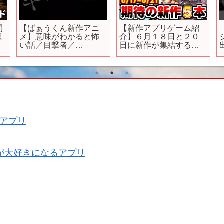
間
【ばぁうくん新作アニ
【新作アプリゲーム紹
原
メ】意味がわかると怖
介】６月１８日と２０
い話／目撃者／
日に新作が集結する大
#KnightA #ばぁうくん #
魔境の週！
アニメ
アプリ
が大好きになるアプリ