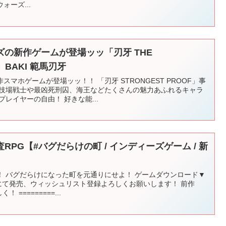
ウォーズ...
の新作ゲームが登場ッッ「刃牙 THE
F」BAKI 範馬刃牙
マホゲームが登場ッッ！！ 「刃牙 STRONGEST PROOF」事
闘技場戦士や最凶死刑囚、海王などたくさんの魅力あふれるキャラ
レイヤーの自由！ 好きな能...
PG【#バグだらけの町 / インディーズゲーム / 新
！ バグだらけになった町を元通りにせよ！ ゲームダウンロード▼
eamにて発売、ウィッシュリスト登録よろしくお願いします！ 前作
 =========...