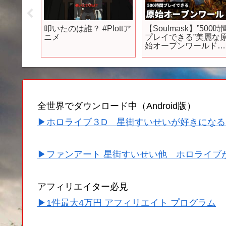
8月に発
叩いたのは誰？ #Plottア
【Soulmask】”500時
PSソフ
ニメ
プレイできる”美麗な
エニの本
始オープンワールド＆
…!
本格サバイバルクラフ
神ゲー/良
ト！人間を労働させた
、おす
り戦わせたり…やり込
、ゆっ
み満載の最新作
全世界でダウンロード中（Android版）
▶ホロライブ３D 星街すいせいが好きになる
▶ファンアート 星街すいせい他 ホロライブ
アフィリエイター必見
▶1件最大4万円 アフィリエイト プログラム