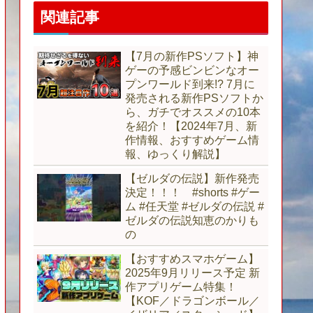
関連記事
【7月の新作PSソフト】神
ゲーの予感ビンビンなオー
プンワールド到来!? 7月に
発売される新作PSソフトか
ら、ガチでオススメの10本
を紹介！【2024年7月、新
作情報、おすすめゲーム情
報、ゆっくり解説】
【ゼルダの伝説】新作発売
決定！！！ #shorts #ゲー
ム #任天堂 #ゼルダの伝説 #
ゼルダの伝説知恵のかりも
の
【おすすめスマホゲーム】
2025年9月リリース予定 新
作アプリゲーム特集！
【KOF／ドラゴンボール／