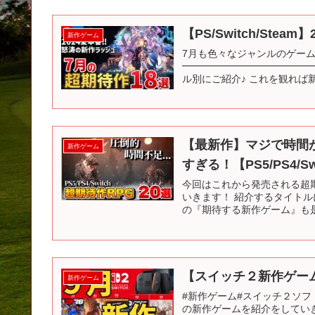
【PS/Switch/St
新作ゲーム
7月も色々なジャンルのゲーム
━━━━━━━━━━━━━━
ル別にご紹介♪ これを観れば
【最新作】マジで時間
新作ゲーム
すぎる！【PS5/PS4/Swi
今回はこれから発売される超期待作R
いきます！ 紹介するタイト
の『期待する新作ゲーム』も是
【スイッチ２新作ゲー
新作ゲーム
#新作ゲーム#スイッチ２ソフト#
の新作ゲームを紹介をしてい