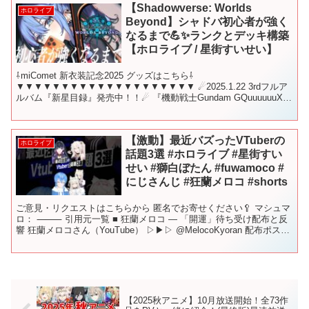
【Shadowverse: Worlds
ホロライブ
Beyond】シャドバ初心者が強く
なるまで💪✨ランクとデッキ構築
【ホロライブ / 星街すいせい】
⇩miComet 新衣装記念2025 グッズはこちら⇩
▼▼▼▼▼▼▼▼▼▼▼▼▼▼▼▼▼▼▼▼ ☄2025.1.22 3rdフルア
ルバム『新星目録』発売中！！☄ 『機動戦士Gundam GQuuuuuuX』
EDテーマ 新曲「もうどうなって...
【激動】最近バズったVTuberの
ホロライブ
話題3選 #ホロライブ #星街すい
せい #獅白ぼたん #fuwamoco #
にじさんじ #狂蘭メロコ #shorts
ご意見・リクエストはこちらから 匿名でお寄せください🥄 マシュマ
ロ： ⸻ 引用元一覧 ■ 狂蘭メロコ — 「開運」待ち受け配布と反
響 狂蘭メロコさん（YouTube） ▷▶▷ @MelocoKyoran 配布ポスト
▷▶▷ 事前予告ポスト ...
【2025秋アニメ】10月放送開始！全73作