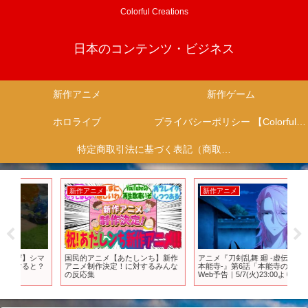
Colorful Creations
日本のコンテンツ・ビジネス
新作アニメ
新作ゲーム
ホロライブ
プライバシーポリシー 【Colorful Creation】
特定商取引法に基づく表記（商取引に関する開示）
新作アニメ
新作アニメ
新
マ
国民的アニメ【あたしンち】新作
アニメ『刀剣乱舞 廻 -虚伝 燃ゆる
【
？
アニメ制作決定！に対するみんな
本能寺-』第6話「本能寺の変」
メ
の反応集
Web予告｜5/7(火)23:00より
ニメ
TOKYO MX,BS11にて放送！