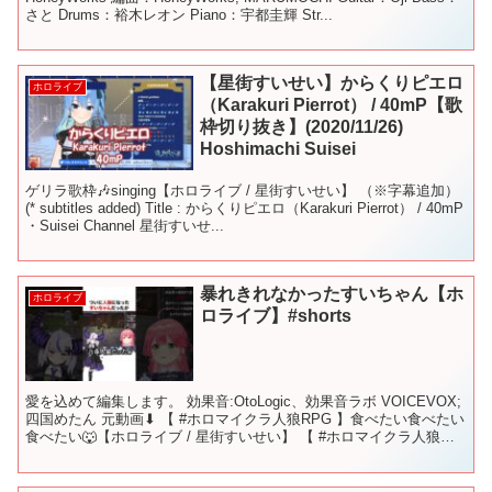
さと Drums：裕木レオン Piano：宇都圭輝 Str...
【星街すいせい】からくりピエロ
ホロライブ
（Karakuri Pierrot） / 40mP【歌
枠切り抜き】(2020/11/26)
Hoshimachi Suisei
ゲリラ歌枠🎶singing【ホロライブ / 星街すいせい】 （※字幕追加）
(* subtitles added) Title : からくりピエロ（Karakuri Pierrot） / 40mP
・Suisei Channel 星街すいせ...
暴れきれなかったすいちゃん【ホ
ホロライブ
ロライブ】#shorts
愛を込めて編集します。 効果音:OtoLogic、効果音ラボ VOICEVOX;
四国めたん 元動画⬇︎ 【 #ホロマイクラ人狼RPG 】食べたい食べたい
食べたい🐺【ホロライブ / 星街すいせい】 【 #ホロマイクラ人狼
RPG 】食べられたく...