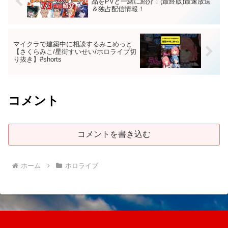
品をPVと一緒に紹介！(最終版)最速放送
＆独占配信情報！
マイクラで建築中に相談するみこめっと
【さくらみこ/星街すいせい/ホロライブ切
り抜き】#shorts
コメント
コメントを書き込む
ホーム
ホロライブ