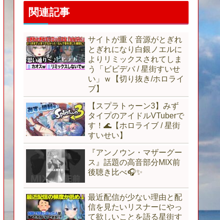
関連記事
サイトが重く音源がとぎれ
とぎれになり白銀ノエルに
よりリミックスされてしま
う「ビビデバ / 星街すいせ
い」ｗ【切り抜き/ホロライ
ブ】
【スプラトゥーン3】みず
タイプのアイドルVTuberで
す！🌊【ホロライブ / 星街
すいせい】
『アンノウン・マザーグー
ス』話題の高音部分MIX前
後聴き比べ🎧✨
最近配信が少ない理由と配
信を見たいリスナーにやっ
て欲しいことを語る星街す