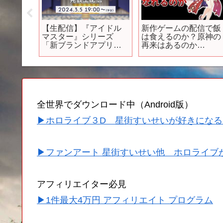
2
【生配信】『アイドル
新作ゲームの配信で飯
aracter
マスター』シリーズ
は食えるのか？原神の
f
「新ブランドアプリゲ
再来はあるのか…
remiere.
ーム発表生配信」 【ア
イドルマスター】
全世界でダウンロード中（Android版）
▶ホロライブ３D 星街すいせいが好きになる
▶ファンアート 星街すいせい他 ホロライブ
アフィリエイター必見
▶1件最大4万円 アフィリエイト プログラム