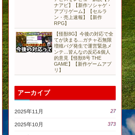
ナアビ】【新作ソシャゲ・
アプリゲーム】【セルラ
ン・売上速報】【新作
RPG】
【怪獣8G】今後の対応で全
てが決まる…ガチャ石無限
増殖バグ発生で運営緊急メ
ンテ…皆んなの反応&個人
的意見【怪獣8号 THE
GAME】【新作ゲームアプ
リ】
アーカイブ
27
2025年11月
373
2025年10月