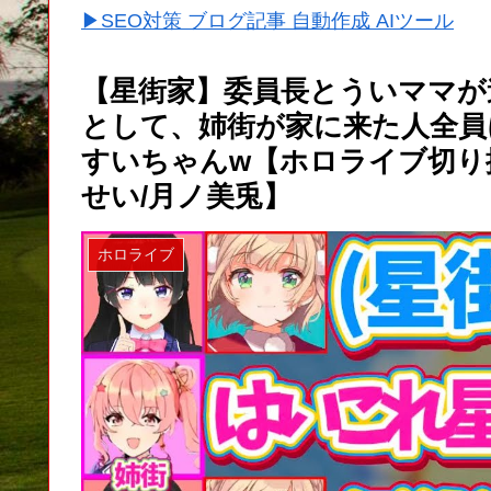
▶SEO対策 ブログ記事 自動作成 AIツール
【星街家】委員長とういママが
として、姉街が家に来た人全員
すいちゃんw【ホロライブ切り
せい/月ノ美兎】
ホロライブ