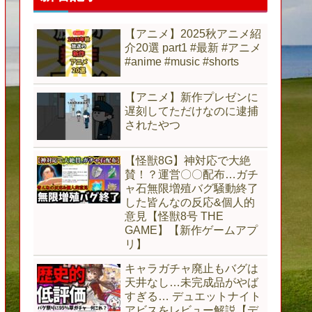
【アニメ】2025秋アニメ紹
介20選 part1 #最新 #アニメ
#anime #music #shorts
【アニメ】新作プレゼンに
遅刻してただけなのに逮捕
されたやつ
【怪獣8G】神対応で大絶
賛！？運営〇〇配布…ガチ
ャ石無限増殖バグ騒動終了
した皆んなの反応&個人的
意見【怪獣8号 THE
GAME】【新作ゲームアプ
リ】
キャラガチャ廃止もバグは
天井なし…未完成品がやば
すぎる… デュエットナイト
アビスをレビュー解説【デ