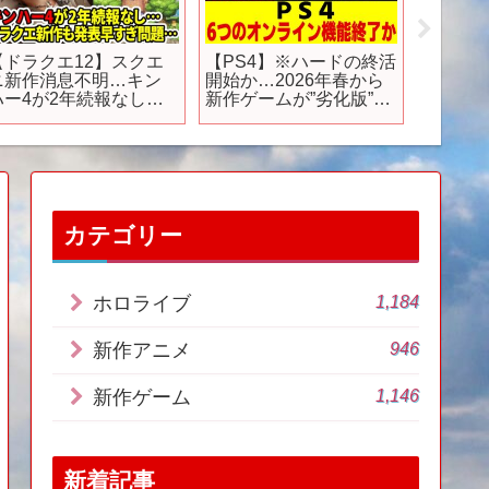
【ドラクエ12】スクエ
【PS4】※ハードの終活
2024
ニ新作消息不明…キン
開始か…2026年春から
夜2時よ
ハー4が2年続報なし…
新作ゲームが”劣化版”に
メ『と
ビルダーズ3 ヒーローズ
なると報道。PS5移行戦
ん』本P
3続編絶望…
略の全貌とは【ネット
の反応/速報/ニュース/ゲ
ーム/PS5/ソニー/SIE】
カテゴリー
1,184
ホロライブ
946
新作アニメ
1,146
新作ゲーム
新着記事