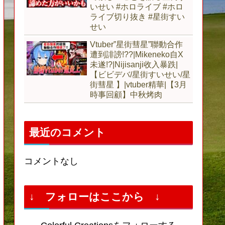
いせい #ホロライブ #ホロ
ライブ切り抜き #星街すい
せい
Vtuber”星街彗星”聯動合作
遭到誹謗!??|Mikeneko自X
未遂!?|Nijisanji收入暴跌|
【ビビデバ/星街すいせい/星
街彗星 】|vtuber精華|【3月
時事回顧】中秋烤肉
最近のコメント
コメントなし
↓ フォローはここから ↓