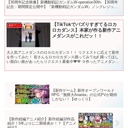
【30周年記念映像】新機動戦記ガンダムW-operation30th- 【30周年
記念：期間限定公開中】『新機動戦記ガンダムW』ノンクレジット
OP 「RHYT...
【TikTokでバズりすぎてるロカ
新作アニメ
ロカダンス】本家が作る新作アニ
メダンスがこれだッ！！
大人気アニメダンスのロカロカダンス！！ リクエストに応えて新作
を作ってみた！ 皆さんもロカロカダンス踊ってみてね💃 踊ってほし
い面白い曲があったらリクエスト募集中🧡💙 ※作ったアニメダンス
がTikTokで大バズりしてて この時期めちゃ伸びる...
【新作ゲーム】新作オープンワールド
RPG『無限大Ananta』の公式PVが期待
しかない！【ゆっくり】
【新作続編アニメ紹介】新作続編10作品
紹介！5年ぶりに二期発表か！？【アニメ
紹介】