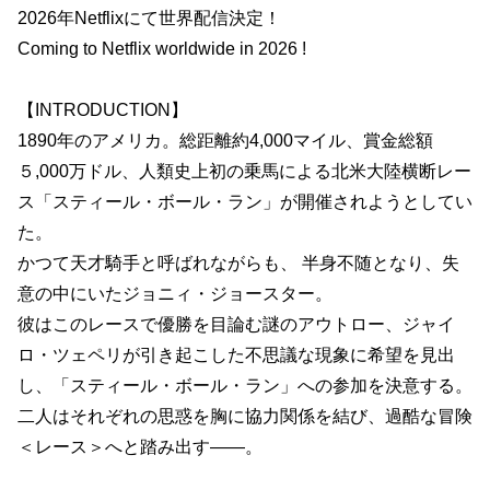
2026年Netflixにて世界配信決定！
Coming to Netflix worldwide in 2026 !
【INTRODUCTION】
1890年のアメリカ。総距離約4,000マイル、賞金総額
５,000万ドル、人類史上初の乗馬による北米大陸横断レー
ス「スティール・ボール・ラン」が開催されようとしてい
た。
かつて天才騎手と呼ばれながらも、 半身不随となり、失
意の中にいたジョニィ・ジョースター。
彼はこのレースで優勝を目論む謎のアウトロー、ジャイ
ロ・ツェペリが引き起こした不思議な現象に希望を見出
し、「スティール・ボール・ラン」への参加を決意する。
二人はそれぞれの思惑を胸に協力関係を結び、過酷な冒険
＜レース＞へと踏み出す――。