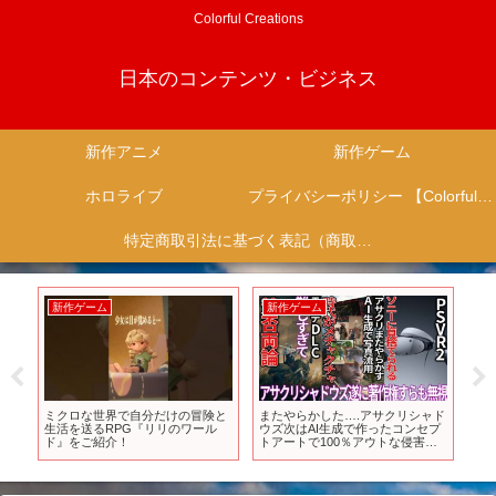
Colorful Creations
日本のコンテンツ・ビジネス
新作アニメ
新作ゲーム
ホロライブ
プライバシーポリシー 【Colorful Creation】
特定商取引法に基づく表記（商取引に関する開示）
新作ゲーム
新作ゲーム
新
！
ミクロな世界で自分だけの冒険と
またやらかした….アサクリシャド
倫
gや
生活を送るRPG『リリのワール
ウズ次はAI生成で作ったコンセプ
メコ
ぺ
ド』をご紹介！
トアートで100％アウトな侵害を
】
してしまう…エルデンリングDLC
が難しすぎて賛否両論に…PSVR2
が逝きそう