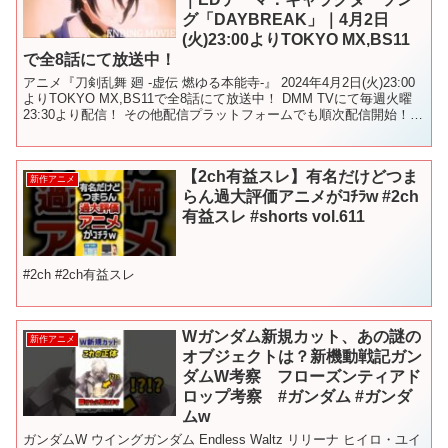
グ「DAYBREAK」｜4月2日
(火)23:00よりTOKYO MX,BS11
で全8話にて放送中！
アニメ『刀剣乱舞 廻 -虚伝 燃ゆる本能寺-』 2024年4月2日(火)23:00
よりTOKYO MX,BS11で全8話にて放送中！ DMM TVにて毎週火曜
23:30より配信！ その他配信プラットフォームでも順次配信開始！
ーーーーー E...
【2ch有益スレ】有名だけどつま
新作アニメ
らん過大評価アニメがｺﾁﾗw #2ch
有益スレ #shorts vol.611
#2ch #2ch有益スレ
Wガンダム新規カット、あの謎の
新作アニメ
オブジェクトは？新機動戦記ガン
ダムW考察 フローズンティアド
ロップ考察 #ガンダム #ガンダ
ムw
ガンダムW ウイングガンダム Endless Waltz リリーナ ヒイロ・ユイ