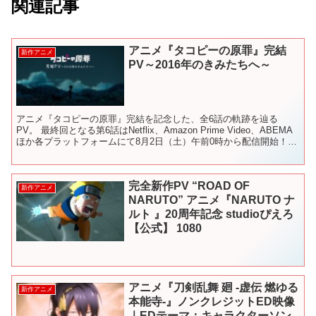
関連記事
アニメ『タコピーの原罪』完結
新作アニメ
PV～2016年のきみたちへ～
アニメ『タコピーの原罪』完結を記念した、全6話の軌跡を辿る
PV。 最終回となる第6話はNetflix、Amazon Prime Video、ABEMA
ほか各プラットフォームにて8月2日（土）午前0時から配信開始！
▼イントロダクション 20...
完全新作PV “ROAD OF
新作アニメ
NARUTO” アニメ『NARUTO ナ
ルト 』20周年記念 studioぴえろ
【公式】 1080
アニメ『刀剣乱舞 廻 -虚伝 燃ゆる
新作アニメ
本能寺-』ノンクレジットED映像
｜EDテーマ：キャラクターソン