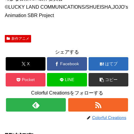
©LUCKY LAND COMMUNICATIONS/SHUEISHA,JOJO’s
Animation SBR Project
新作アニメ
シェアする
X
Facebook
はてブ
Pocket
LINE
コピー
Colorful Creationsをフォローする
Colorful Creations