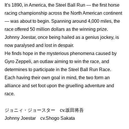
It’s 1890, in America, the Steel Ball Run — the first horse
racing championship across the North American continent
— was about to begin. Spanning around 4,000 miles, the
race offered 50 million dollars as the winning prize.
Johnny Joestar, once being hailed as a genius jockey, is
now paralysed and lost in despair.
He finds hope in the mysterious phenomena caused by
Gyro Zeppeli, an outlaw aiming to win the race, and
determines to participate in the Steel Ball Run Race.
Each having their own goal in mind, the two form an
alliance and set foot upon the gruelling adventure and
race.
ジョニィ・ジョースター cv.坂田将吾
Johnny Joestar cv.Shogo Sakata