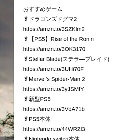
おすすめゲーム
🥬ドラゴンズドグマ2
https://amzn.to/3SZKlm2
🥬【PS5】Rise of the Ronin
https://amzn.to/3OK3170
🥬Stellar Blade(ステラ―ブレイド)
https://amzn.to/3UHi70F
🥬Marvel’s Spider-Man 2
https://amzn.to/3yJSMtY
🥬新型PS5
https://amzn.to/3VdA71b
🥬PS5本体
https://amzn.to/44WRZl3
🥬Nintendo switch本体