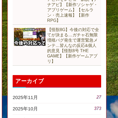
ナアビ】【新作ソシャゲ・
アプリゲーム】【セルラ
ン・売上速報】【新作
RPG】
【怪獣8G】今後の対応で全
てが決まる…ガチャ石無限
増殖バグ発生で運営緊急メ
ンテ…皆んなの反応&個人
的意見【怪獣8号 THE
GAME】【新作ゲームアプ
リ】
アーカイブ
27
2025年11月
373
2025年10月