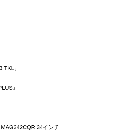
3 TKL』
 PLUS』
MAG342CQR 34インチ