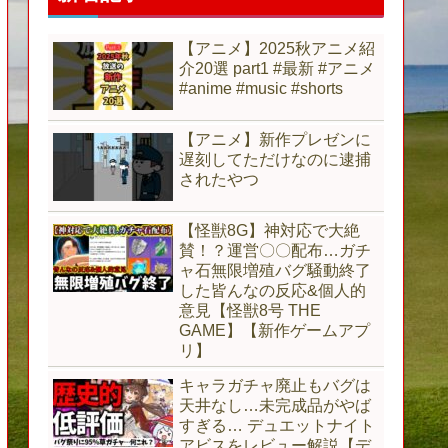
【アニメ】2025秋アニメ紹
介20選 part1 #最新 #アニメ
#anime #music #shorts
【アニメ】新作プレゼンに
遅刻してただけなのに逮捕
されたやつ
【怪獣8G】神対応で大絶
賛！？運営〇〇配布…ガチ
ャ石無限増殖バグ騒動終了
した皆んなの反応&個人的
意見【怪獣8号 THE
GAME】【新作ゲームアプ
リ】
キャラガチャ廃止もバグは
天井なし…未完成品がやば
すぎる… デュエットナイト
アビスをレビュー解説【デ