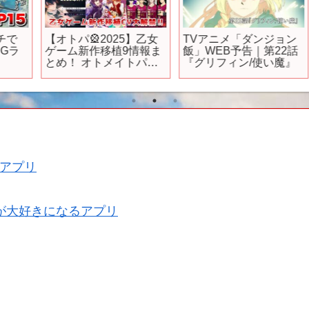
【オトパ🎡2025】乙女
TVアニメ「ダンジョン
ゲーム新作移植9情報ま
飯」WEB予告｜第22話
とめ！ オトメイトパー
『グリフィン/使い魔』
/S
ティー Switch クレチェ
ン otomegame
アプリ
が大好きになるアプリ