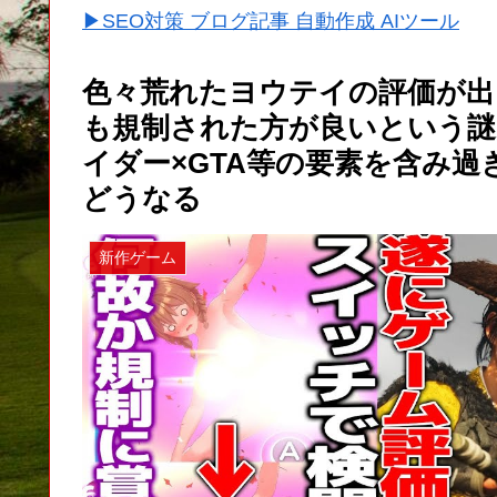
▶SEO対策 ブログ記事 自動作成 AIツール
色々荒れたヨウテイの評価が出る
も規制された方が良いという謎
イダー×GTA等の要素を含み
どうなる
新作ゲーム