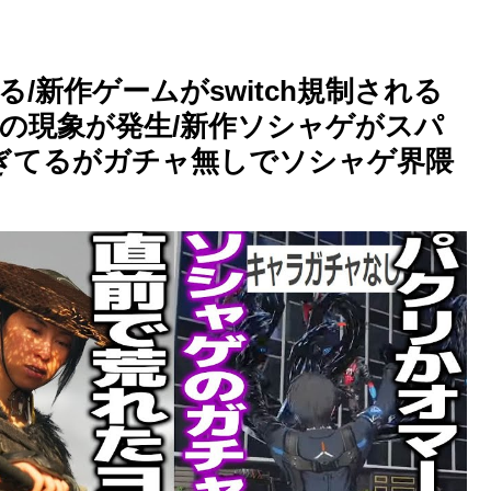
/新作ゲームがswitch規制される
の現象が発生/新作ソシャゲがスパ
過ぎてるがガチャ無しでソシャゲ界隈