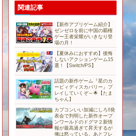
関連記事
【新作アプリゲーム紹介】
ゼンゼロを前に中国の覇権
ゲー王者栄耀がいきなり登
場の月！
【夏休みにおすすめ】後悔
しないアクションゲーム15
選！【Switch/PS】
話題の新作ゲーム『星のカ
ービィディスカバリー』プ
レイしていくぞ～🌟【たま
ちゃん】
カプコンいい加減にしろ!!発
表会で判明した新作オープ
ンワールドのドグマ２新情
報が最高過ぎて昇天するが
俺は怒っている。あとフレ