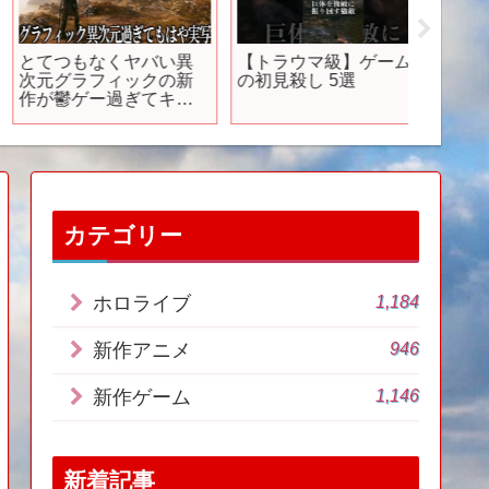
とてつもなくヤバい異
【トラウマ級】ゲーム
【PS/Sw
次元グラフィックの新
の初見殺し 5選
2024
作が鬱ゲー過ぎてキツ
目の期待
いが秀作…しかし初日
介！
からゲーパス投入で定
価購入するユーザーが
少なく売上は見込めな
い件..また閉鎖か？
【HELLBLADEⅡ】
カテゴリー
1,184
ホロライブ
946
新作アニメ
1,146
新作ゲーム
新着記事