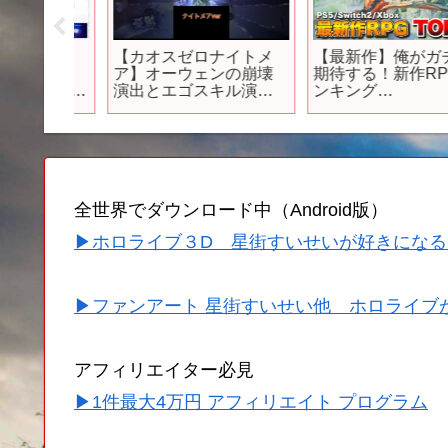
スまと
【カオスゼロナイトメ
【最新作】俺がガチで
機やっ
ア】オーウェンの崩壊
期待する！新作RPGラ
？ 8月
演出とエゴスキル演出#
ンキング
発表！
新作ゲーム #カオスゼロ
TOP15【PS5/Switch2
ズアプ
ナイトメア #shorts #ゲ
witch/Xbox/PC】
ルフィー
ーム
ke サマー
0周年記
全世界でダウンロード中（Android版）
▶ホロライブ３D 星街すいせいが好きになる
▶ファンアート 星街すいせい他 ホロライブ
アフィリエイター必見
▶1件最大4万円 アフィリエイト プログラム