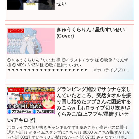
せい
きゅうくらりん / 星街すいせい
ホロライブ
(Cover)
⏲きゅうくらりん / いよわ 様 ⏲イラスト / やや 様 ⏲映像 / てんず
様 ⏲MIX / NNZN 様 ⏲歌 / 星街すいせい
▼▼▼▼▼▼▼▼▼▼▼▼▼▼▼▼▼▼▼▼ ※ホロライブプロダ
クションから未成年の視聴者の方々へのお願い...
グランピング施設でサウナを楽し
ホロライブ
んでいたところ、突然タオルを振
り回し始めたフブさんに困惑する
みこちw【ホロライブ切り抜き/さ
くらみこ/白上フブキ/星街すいせ
い/アキロゼ】
ホロライブの切り抜きチャンネルです!! ※みこちが高速バスに乗り
遅れた話↓↓ ※タイムスタンプはこちら↓↓ 00:00 みこちが恥ずかしか
った話 03:17 すいちゃんが情けなかった話 07:33 みんなでハリポタ