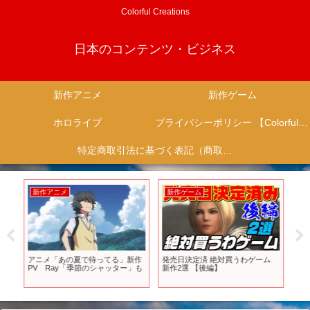
Colorful Creations
日本のコンテンツ・ビジネス
新作アニメ
新作ゲーム
ホロライブ
プライバシーポリシー 【Colorful Creation】
特定商取引法に基づく表記（商取引に関する開示）
新作アニメ
新作ゲーム
新
ッ
アニメ「あの夏で待ってる」新作
発売日決定済 絶対買うわゲーム
【
PV Ray「季節のシャッター」も
新作2選 【後編】
キン
テ
るキ
ち
ラ