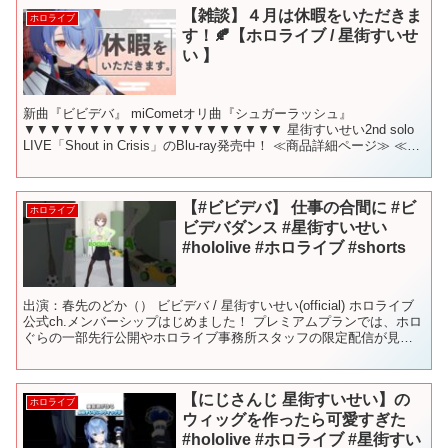
【雑談】４月は休暇をいただきま
ホロライブ
す！🍂【ホロライブ / 星街すいせ
い 】
新曲『ビビデバ』 miCometオリ曲『シュガーラッシュ』
▼▼▼▼▼▼▼▼▼▼▼▼▼▼▼▼▼▼▼▼ 星街すいせい2nd solo
LIVE「Shout in Crisis」のBlu-ray発売中！ ≪商品詳細ページ≫ ≪星
街すいせい全力応...
【#ビビデバ】 仕事の合間に #ビ
ホロライブ
ビデバダンス #星街すいせい
#hololive #ホロライブ #shorts
出演：春先のどか（） ビビデバ / 星街すいせい(official) ホロライブ
公式ch.メンバーシップはじめました！ プレミアムプランでは、ホロ
ぐらの一部先行公開やホロライブ事務所スタッフの限定配信が見ら
れます！ ご加入はこちらから→ ▶...
【にじさんじ 星街すいせい】の
ホロライブ
ウィッグを作ったら可愛すぎた
#hololive #ホロライブ #星街すい