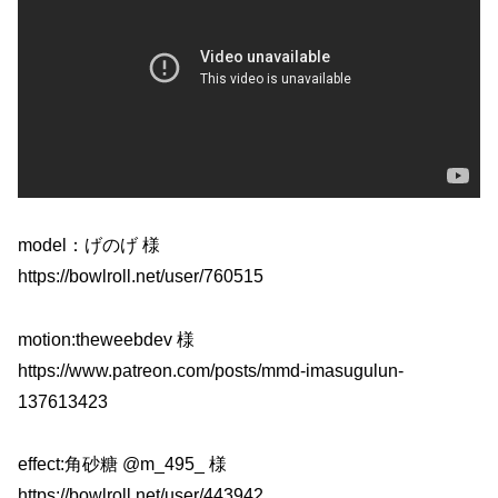
model：げのげ 様
https://bowlroll.net/user/760515
motion:theweebdev 様
https://www.patreon.com/posts/mmd-imasugulun-
137613423
effect:角砂糖 @m_495_ 様
https://bowlroll.net/user/443942