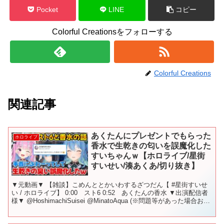
Pocket
LINE
コピー
Colorful Creationsをフォローする
Colorful Creations
関連記事
あくたんにプレゼントでもらった
ホロライブ
香水で生乾きの匂いを誤魔化した
すいちゃんｗ【ホロライブ/星街
すいせい/湊あくあ/切り抜き】
▼元動画▼ 【雑談】こめんととかいわするざつだん【 #星街すいせ
い / ホロライブ】 0:00 スト6 0:52 あくたんの香水 ▼出演配信者
様▼ @HoshimachiSuisei @MinatoAqua (※問題等があった場合お手
数です...