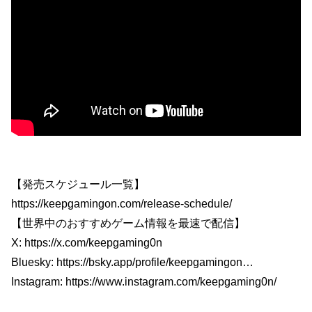
【発売スケジュール一覧】
https://keepgamingon.com/release-schedule/
【世界中のおすすめゲーム情報を最速で配信】
X: https://x.com/keepgaming0n
Bluesky: https://bsky.app/profile/keepgamingon…
Instagram: https://www.instagram.com/keepgaming0n/