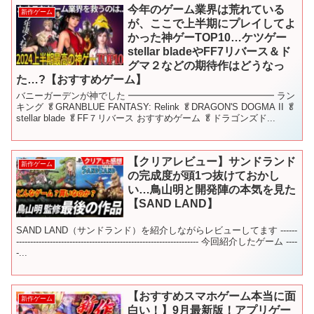
今年のゲーム業界は荒れている
新作ゲーム
が、ここで上半期にプレイしてよ
かった神ゲーTOP10…ケツゲー
stellar bladeやFF7リバース＆ド
グマ２などの期待作はどうなっ
た…?【おすすめゲーム】
バニーガーデンが神でした ━━━━━━━━━━━━━━━━ ラン
キング 🥬GRANBLUE FANTASY: Relink 🥬DRAGON'S DOGMA II 🥬
stellar blade 🥬FF７リバース おすすめゲーム 🥬ドラゴンズド...
【クリアレビュー】サンドランド
新作ゲーム
の完成度が頭1つ抜けておかし
い…鳥山明と開発陣の本気を見た
【SAND LAND】
SAND LAND（サンドランド）を紹介しながらレビューしてます ------
----------------------------------------------------------------- 今回紹介したゲーム ----
-...
【おすすめスマホゲーム本当に面
新作ゲーム
白い！】9月最新版！アプリゲー