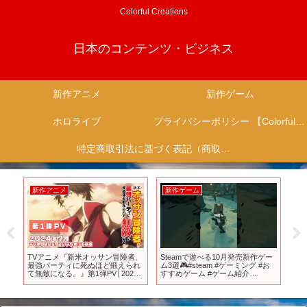
Colorful Creations
日本のコンテンツ・ビジネス
新作アニメ
新作ゲーム
ホロライブ
プライバシーポリシー 【Colorful Creation】
特定商取引法に基づく表記（商取引に関する開示）
新作アニメ
新作ゲーム
新
ィザ
TVアニメ『新米オッサン冒険者、
Steamで遊べる10月発売新作ゲー
【
！
最強パーティに死ぬほど鍛えられ
ム3選🎮#steam #ゲーミング #お
辛料
て無敵になる。』第1弾PV│2024
すすめゲーム #ゲーム紹介
WI
年7月放送開始！
#mdlmake #shorts #ゲーム実況
202