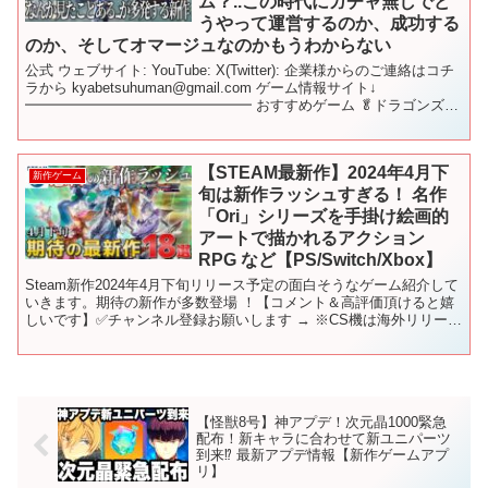
ム？..この時代にガチャ無しでど
うやって運営するのか、成功する
のか、そしてオマージュなのかもうわからない
公式 ウェブサイト: YouTube: X(Twitter): 企業様からのご連絡はコチ
ラから kyabetsuhuman@gmail.com ゲーム情報サイト↓
━━━━━━━━━━━━━━━━ おすすめゲーム 🥬ドラゴンズド
グマ2 🥬【...
【STEAM最新作】2024年4月下
新作ゲーム
旬は新作ラッシュすぎる！ 名作
「Ori」シリーズを手掛け絵画的
アートで描かれるアクション
RPG など【PS/Switch/Xbox】
Steam新作2024年4月下旬リリース予定の面白そうなゲーム紹介して
いきます。期待の新作が多数登場 ！【コメント＆高評価頂けると嬉
しいです】✅チャンネル登録お願いします → ※CS機は海外リリース
も含まれています。 【目次】 00:00 ...
【怪獣8号】神アプデ！次元晶1000緊急
配布！新キャラに合わせて新ユニパーツ
到来⁉︎ 最新アプデ情報【新作ゲームアプ
リ】