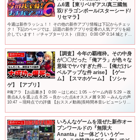
ム6選【東リベ/ギアス/真三國無
双/ドラゴンボール/スターシード/
リセマラ】
今週は新作ラッシュ！！ その他の新作アプリ情報は下記からチェッ
ク！ 下記のページでは、話題の新作アプリや定番の人気アプリを紹
介しています！ ✅チャプターリスト（目次） 0:00 OP 0:14 城とドラ
ゴン×東京リベンジャーズ 1:19 ポ...
【調査】今年の覇権枠。その中身
新作ゲーム
が〇〇だった「俺アラ」が色々な
意味でヤバすぎた件…【俺だけレ
ベルアップな件 arise】【ゲー
ム】【スマホゲーム】【ソシャ
ゲ】【アプリ】
#俺アラ 【お品書き】 0:00 ～はじめに 1:05 ～ゲーム内容 5:29 ～改
善点&人を選ぶ点 8:25 ～良かった点&オススメ層 9:30 ～みんなの声
10:47 ～現時点での評価 【おススメ動画(長時間本音レビューシリー
ズ)】 ...
いろんなゲームを混ぜた新作オー
新作ゲーム
プンワールドの『無限大
Ananta』は一体どういうゲー